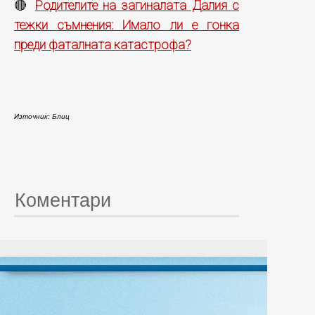
Родителите на загиналата Далия с
🔴
тежки съмнения: Имало ли е гонка
преди фаталната катастрофа?
Източник: Блиц
Коментари
© 20