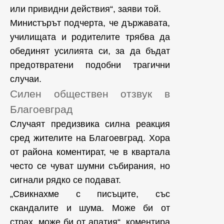
или привидни действия“, заяви той.
Министърът подчерта, че държавата,
училищата и родителите трябва да
обединят усилията си, за да бъдат
предотвратени подобни трагични
случаи.
Силен обществен отзвук в
Благоевград
Случаят предизвика силна реакция
сред жителите на Благоевград. Хора
от района коментират, че в квартала
често се чуват шумни събирания, но
сигнали рядко се подават.
„Свикнахме с писъците, със
скандалите и шума. Може би от
страх, може би от апатия“, коментира