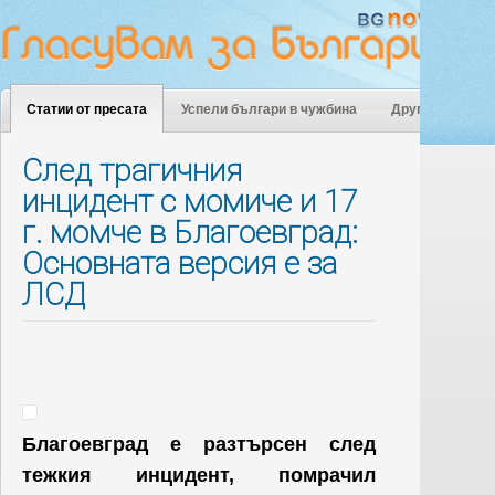
Статии от пресата
Успели българи в чужбина
Други
След трагичния
инцидент с момиче и 17
г. момче в Благоевград:
Основната версия е за
ЛСД
Благоевград е разтърсен след
тежкия инцидент, помрачил