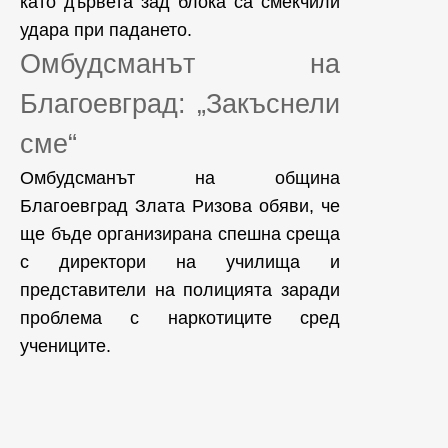
като дървета зад блока са смекчили
удара при падането.
Омбудсманът на
Благоевград: „Закъснели
сме“
Омбудсманът на община
Благоевград Злата Ризова обяви, че
ще бъде организирана спешна среща
с директори на училища и
представители на полицията заради
проблема с наркотиците сред
учениците.