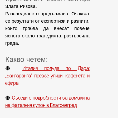
Злата Ризова.
Разследването продължава. Очакват
се резултати от експертизи и разпити,
които трябва да внесат повече
яснота около трагедията, разтърсила
града.
Какво четем:
Италия полудя по Дара:
🔴
„Бангаранга" превзе улици, кафенета и
ефира
Съседи с подробности за домакина
🔴
на фаталния купон в Благоевград