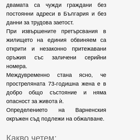
двамата са чужди граждани без
постоянни адреси в България и без
данни за трудова заетост.
При извършените претърсвания в
жилището на единия обвиняем са
открити и незаконно притежавани
оръжия със заличени серийни
номера.
Междувременно стана ясно, че
простреляната 73-годишна жена е в
добро общо състояние и няма
опасност за живота ѝ.
Определението на Варненския
окръжен съд подлежи на обжалване.
Какво четем: