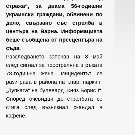
стража“, за двама 56-годишни
украински граждани, обвинени по
дело, свързано със стрелба в
центъра на Варна. Информацията
беше съобщена от пресцентъра на
съда.
Разследването започва на 8 май
след сигнал за простреляна в ръката
73-годишна жена. Инцидентът се
разиграва в района на т.нар. паркинг
„Дупката“ на булевард „Княз Борис I“.
Според очевидци до стрелбата се
стига след възникнал скандал в
кафене.