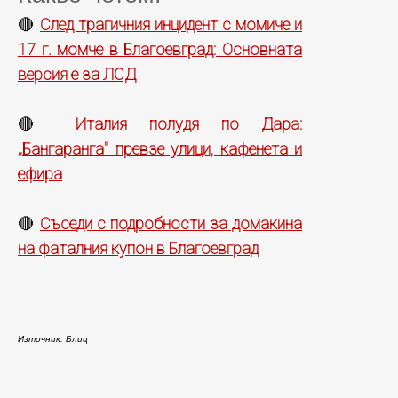
След трагичния инцидент с момиче и
🔴
17 г. момче в Благоевград: Основната
версия е за ЛСД
Италия полудя по Дара:
🔴
„Бангаранга" превзе улици, кафенета и
ефира
Съседи с подробности за домакина
🔴
на фаталния купон в Благоевград
Източник: Блиц