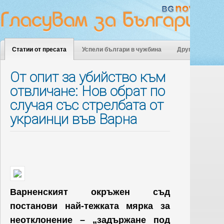
Статии от пресата
Успели българи в чужбина
Други
От опит за убийство към
отвличане: Нов обрат по
случая със стрелбата от
украинци във Варна
Варненският окръжен съд
постанови най-тежката мярка за
неотклонение – „задържане под