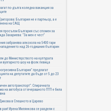
-79
агат по-дълга коледна ваканция за
ците
Григорова: България не е партньор, а е
инена на САЩ
я просълзи България със спомен за
да Захариева: "За мен е чест"
ния забранява алкохола на 5400 гари
нападението над 26-годишния българин
ли до Министерството на културата
и вулгарното шоу на фолк певица
рогресивна България" предлагат
цията на депутатите да бъде от 5 до 23
т
ичен автотранспорт": Спирачната
ма на автобуса от вчерашното ПТП е била
авна
Дикова в Спешното в Царево
в рая! Ирена Милянкова се раздели с