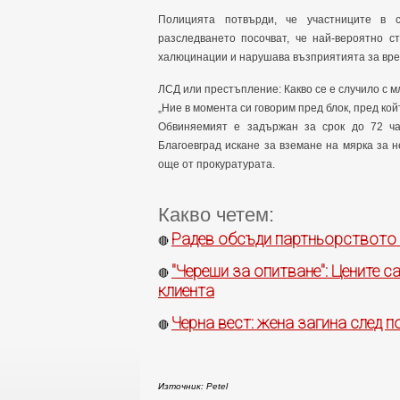
Полицията потвърди, че участниците в с
разследването посочват, че най-вероятно с
халюцинации и нарушава възприятията за вре
ЛСД или престъпление: Какво се е случило с м
„Ние в момента си говорим пред блок, пред кой
Обвиняемият е задържан за срок до 72 ча
Благоевград искане за вземане на мярка за 
още от прокуратурата.
Какво четем:
Радев обсъди партньорството
🔴
"Череши за опитване": Цените с
🔴
клиента
Черна вест: жена загина след 
🔴
Източник: Petel