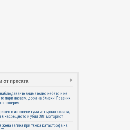
и от пресата
наблюдавайте внимателно небето и не
те пари назаем, дори на близки! Празник
го поверия:
дишен с износени гуми изтървал колата,
 в насрещното и убил 38г. моторист
 жена загина при тежка катастрофа на