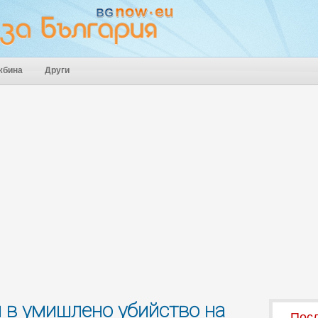
жбина
Други
 в умишлено убийство на
Посл