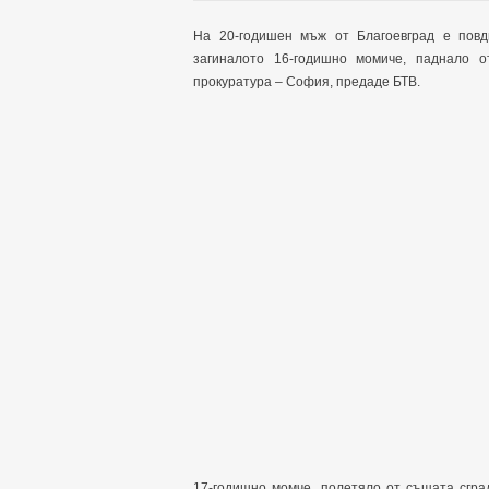
На 20-годишен мъж от Благоевград е повд
загиналото 16-годишно момиче, паднало 
прокуратура – София, предаде БТВ.
17-годишно момче, полетяло от същата сгра