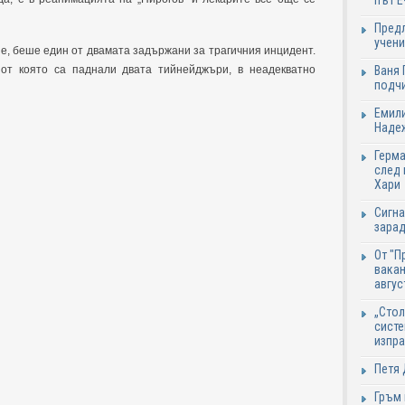
път Е
Предл
учени
ие, беше един от двамата задържани за трагичния инцидент.
Ваня 
 от която са паднали двата тийнейджъри, в неадекватно
подч
Емили
Надеж
Герма
след 
Хари
Сигна
зарад
От "П
вакан
авгус
„Стол
систе
изпр
Петя 
Гръм 