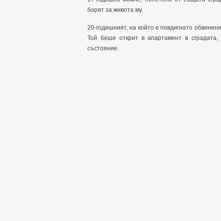
борят за живота му.
20-годишният, на който е повдигнато обвинен
Той беше открит в апартамент в сградата,
състояние.