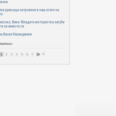
овски
ки румънци натровени в наш хотел на
то
високо, Вики: Младата мотористка загуби
та за живота си
на Васил Казанджиев
татии:
К
1
2
3
4
5
6
7
8
9
10