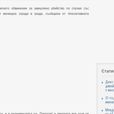
игнато обвинение за умишлено убийство по случая със
от жилищна сграда в града, съобщиха от Апелативната
Стати
Днес 
давай
с мно
21-го
минал
Млада
да, е в реанимацията на „Пирогов“ и лекарите все още се