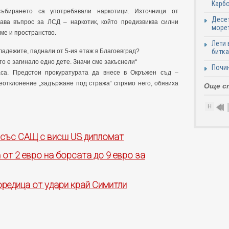
Карб
ъбирането са употребявали наркотици. Източници от
Десет
тава въпрос за ЛСД – наркотик, който предизвиква силни
море
ме и пространство.
Лети 
битка
ладежите, паднали от 5-ия етаж в Благоевград?
то е загинало едно дете. Значи сме закъснели“
Почи
са. Предстои прокуратурата да внесе в Окръжен съд –
неотклонение „задържане под стража“ спрямо него, обявиха
Още с
Н
 със САЩ с висш US дипломат
а от 2 евро на борсата до 9 евро за
поредица от удари край Симитли