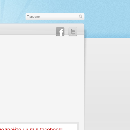
едвайте ни във facebook!