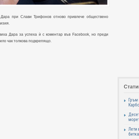
а Дара при Слави Трифонов отново привлече обществено
визия.
виха Дара за успеха ѝ с коментар във Facebook, но преди
било чак толкова подкрепящо.
Стати
Гръм 
Карб
Десет
море
Лети 
битка