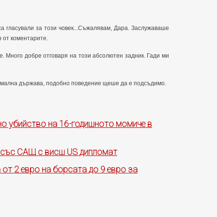
 са гласували за този човек...Съжалявам, Дара. Заслужаваше
ин от коментарите.
. Много добре отговаря на този абсолютен задник. Гади ми
 нормална държава, подобно поведение щеше да е подсъдимо.
но убийство на 16-годишното момиче в
 със САЩ с висш US дипломат
а от 2 евро на борсата до 9 евро за