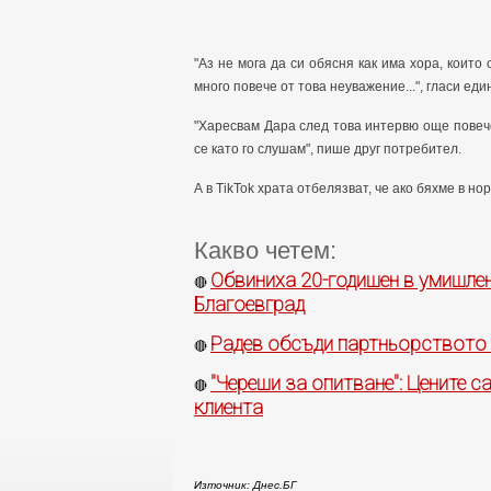
"Аз не мога да си обясня как има хора, които
много повече от това неуважение...", гласи ед
"Харесвам Дара след това интервю още повече
се като го слушам", пише друг потребител.
А в TikTok храта отбелязват, че ако бяхме в
Какво четем:
Обвиниха 20-годишен в умишле
🔴
Благоевград
Радев обсъди партньорството
🔴
"Череши за опитване": Цените с
🔴
клиента
Източник: Днес.БГ