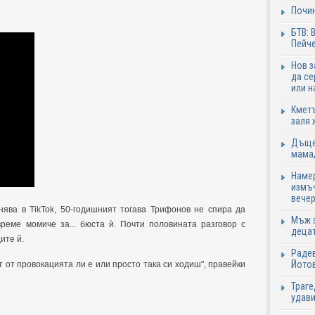
Почи
БТВ: 
Пейче
Нов 
да се
или н
Кметъ
заля 
Дъщер
мама,
Намер
измъч
вечер
нява в TikTok, 50-годишният тогава Трифонов не спира да
Мъж з
реме момиче за... бюста ѝ. Почти половината разговор с
децат
ите й.
Радев
Йотов
 от провокацията ли е или просто така си ходиш", правейки
Траге
удави