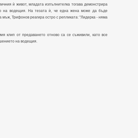
личния ѝ живот, младата изпълнителка тогава демонстрира
то на водещия. На тезата ѝ, че една жена може да бъде
 мъж, Трифонов реагира остро с репликата: "Лидерка - няма
ия клип от предаването отново са се съживили, като все
ошението на водещия.