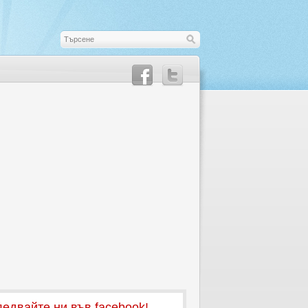
едвайте ни във facebook!