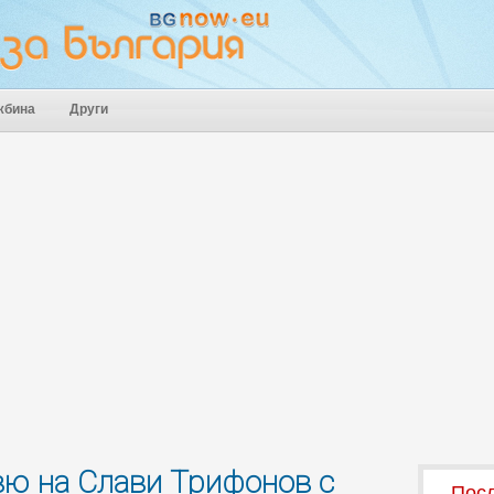
жбина
Други
вю на Слави Трифонов с
Посл