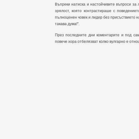
Въпреки натиска и настойчивите въпроси за 
зрялост, която контрастираше с поведение
пълноценен човек и лидер без присъствието на
такава дума!".
През последните дни коментарите и под сам
повече хора отбелязват колко вулгарно е отн