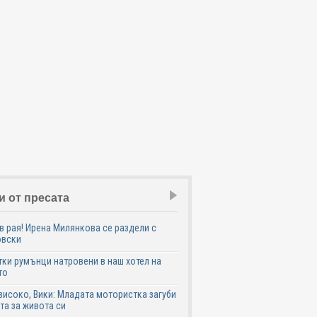
и от пресата
в рая! Ирена Милянкова се раздели с
овски
ки румънци натровени в наш хотел на
то
високо, Вики: Младата мотористка загуби
та за живота си