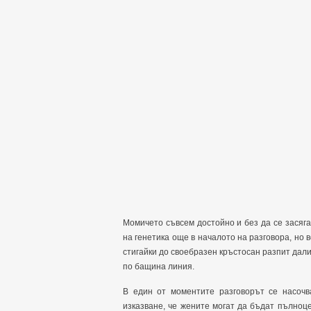
Момичето съвсем достойно и без да се засяга
на генетика още в началото на разговора, но
стигайки до своебразен кръстосан разпит дал
по бащина линия.
В един от моментите разговорът се насочв
изказване, че жените могат да бъдат пълноц