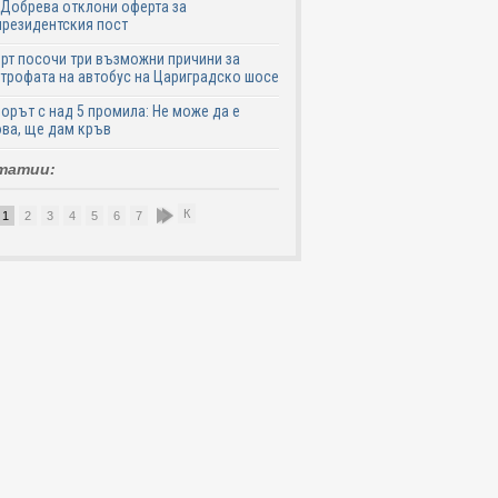
Добрева отклони оферта за
резидентския пост
рт посочи три възможни причини за
трофата на автобус на Цариградско шосе
рът с над 5 промила: Не може да е
ва, ще дам кръв
татии:
К
1
2
3
4
5
6
7
8
9
10