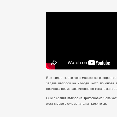
Във видео, което сега масово се разпростра
задава въпроси на 21-годишното по онова в
певицата преминава именно по темата за гърд
Още първият въпрос на Трифонов е: "Това част
жест с ръце около зоната на гърдите си.