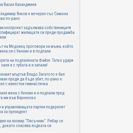
на Васил Казанджиев
Владимир Янков е вечерял със Симона
ва по-рано
законопроект задължава собствениците
ртифицират жилищата си преди продажба
аем
т на Медовец проговори за мъжа, който
жена си с бензин и я подпали
ята на подпалената Файзе: Татко удари
 заля я с тубата и я запали!
еният мъртъв Владо Загатото е бил
ван преди да бъде убит, по-рано е
ял с известна гимнастичка
аля жена с бензин и я подпали пред
а им във Варненско
 и управляващата партия подкрепят
а за президент
дия на язовир "Пясъчник": Рибар се
, докато спасява лодката си