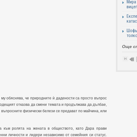
Мира 
вицеп
Експе
катас
Шофьо
толко
Още с
Н
 му обяснява, че природните ѝ дадености са просто въпрос
 водещият отказва да смени темата и продължава да дълбае,
и въпросните физически белези се предават по майчина, или
а към ролята на жената в обществото, като Дара прави
енни личности и лидери независимо от семейния си статус.