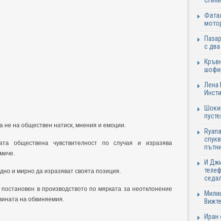
СНИМ
Фатал
мото
Пазар
с два
Кръвн
шофир
Лена 
Инсти
Шокир
пусте
а не на обществен натиск, мнения и емоции.
Ryana
спукв
ата обществена чувствителност по случая и изразява
пътни
миче.
И Джи
телеф
дно и мирно да изразяват своята позиция.
седа
 постановен в производството по мярката за неотклонение
Милиц
вината на обвиняемия.
Вижте
Иран