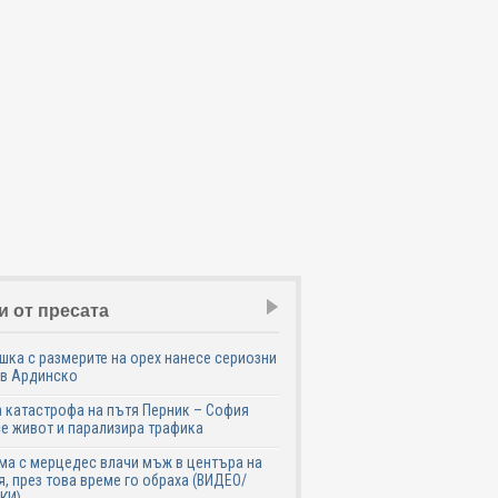
и от пресата
шка с размерите на орех нанесе сериозни
 в Ардинско
 катастрофа на пътя Перник – София
е живот и парализира трафика
а с мерцедес влачи мъж в центъра на
, през това време го обраха (ВИДЕО/