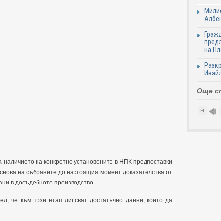
Милио
Албен
Гражд
предл
на Пл
Разкр
Ивайл
Още с
Н
1
2
3
а наличието на конкретно установените в НПК предпоставки
основа на събраните до настоящия момент доказателства от
ани в досъдебното производство.
ел, че към този етап липсват достатъчно данни, които да