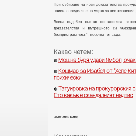
При събиране на нови доказателства прокур
поиска определяне на мярка за неотклонение, 
Всеки съдебен състав постановява актов
доказателства и вътрешното си убежден
безпристрастност.“ , посочват от съда.
Какво четем:
Мощна буря удари Ямбол, очак
🔴
Кошмар за Изабел от "Хелс Кит
🔴
психически
Татуировка на прокурорския си
🔴
Ето какъв е скандалният надпис
Източник: Блиц