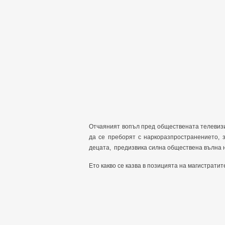
Отчаяният вопъл пред обществената телевизи
да се преборят с наркоразпространението, 
децата, предизвика силна обществена вълна н
Ето какво се казва в позицията на магистратит