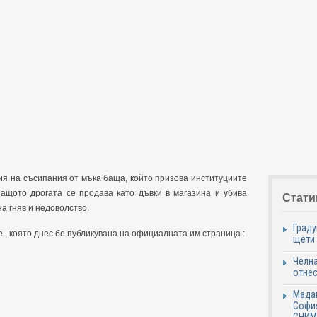
я на съсипания от мъка баща, който призова институциите
защото дрогата се продава като дъвки в магазина и убива
Стати
а гняв и недоволство.
Граду
е , която днес бе публикувана на официалната им страница :
щети
Челна
отнес
Мадам
София