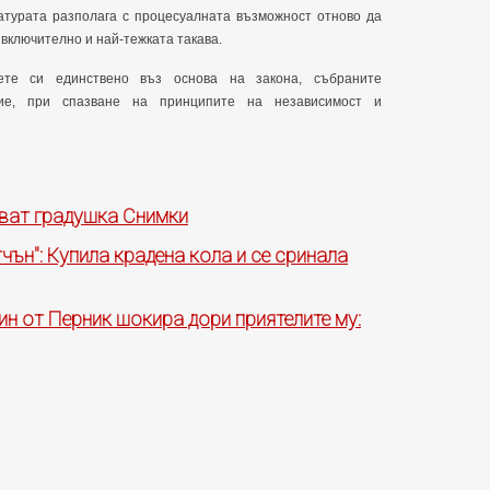
атурата разполага с процесуалната възможност отново да
включително и най-тежката такава.
ете си единствено въз основа на закона, събраните
ие, при спазване на принципите на независимост и
ват градушка Снимки
чън": Купила крадена кола и се сринала
н от Перник шокира дори приятелите му: