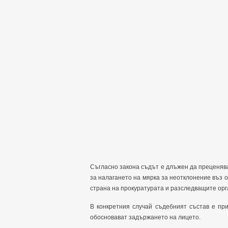
Съгласно закона съдът е длъжен да преценяв
за налагането на мярка за неотклонение въз 
страна на прокуратурата и разследващите орг
В конкретния случай съдебният състав е при
обосновават задържането на лицето.