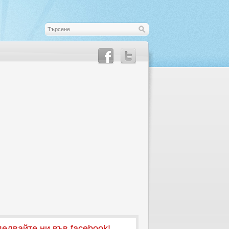
едвайте ни във facebook!