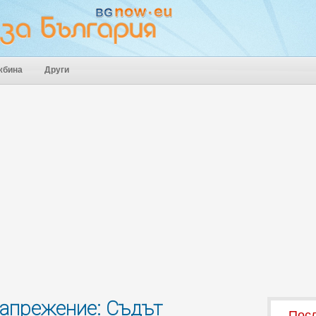
жбина
Други
напрежение: Съдът
Посл