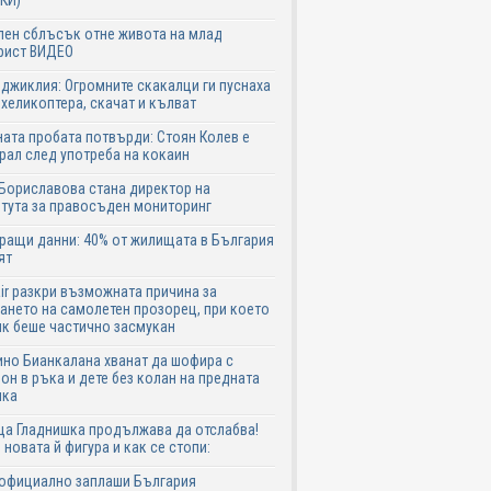
КИ)
ен сблъсък отне живота на млад
рист ВИДЕО
джиклия: Огромните скакалци ги пуснаха
 хеликоптера, скачат и кълват
ата пробата потвърди: Стоян Колев е
ал след употреба на кокаин
Бориславова стана директор на
тута за правосъден мониторинг
ащи данни: 40% от жилищата в България
ят
ir разкри възможната причина за
ането на самолетен прозорец, при което
к беше частично засмукан
но Бианкалана хванат да шофира с
он в ръка и дете без колан на предната
лка
а Гладнишка продължава да отслабва!
 новата й фигура и как се стопи:
 официално заплаши България