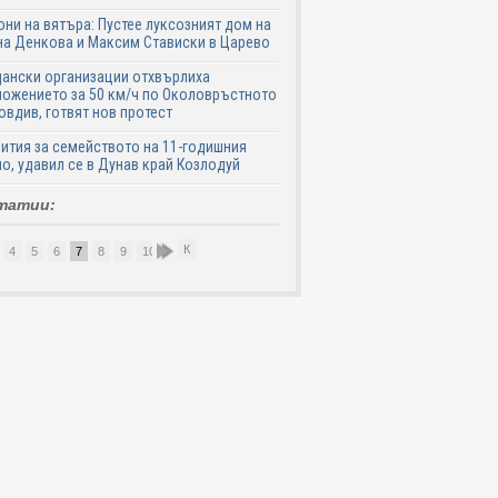
ни на вятъра: Пустее луксозният дом на
а Денкова и Максим Стависки в Царево
ански организации отхвърлиха
ожението за 50 км/ч по Околовръстното
овдив, готвят нов протест
ития за семейството на 11-годишния
о, удавил се в Дунав край Козлодуй
татии:
К
4
5
6
7
8
9
10