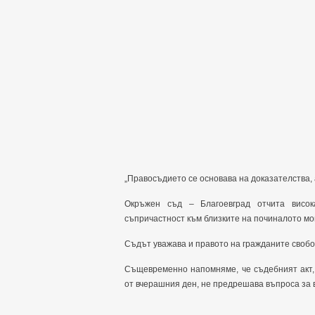
„Правосъдието се основава на доказателства, 
Окръжен съд – Благоевград отчита висок
съпричастност към близките на починалото мо
Съдът уважава и правото на гражданите свобо
Същевременно напомняме, че съдебният акт,
от вчерашния ден, не предрешава въпроса за 