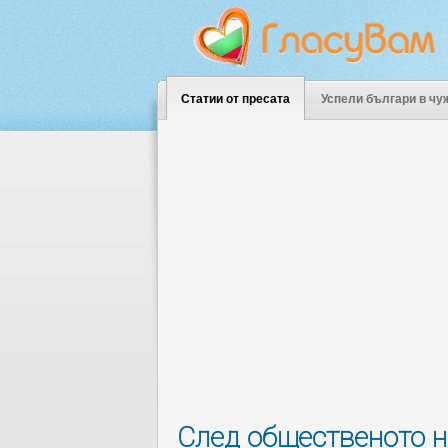
Статии от пресата
Успели българи в чу
След общественото 