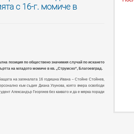
ята с 16-г. момиче в
лна позиция по обществено значимия случай по искането
ъртта на младото момиче в кв. „Струмско“, Благоевград.
 бащата на загиналата 16 годишна Ивана – Стойне Стойнев,
ерсонално към съдия Диана Узунова, която вчера освободи
удент Александър Георгиев без каквато и да е мярка поради