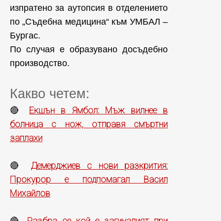
изпратено за аутопсия в отделението
по „Съдебна медицина“ към УМБАЛ –
Бургас.
По случая е образувано досъдебно
производство.
Какво четем:
Екшън в Ямбол: Мъж вилнее в
🔴
болница с нож, отправя смъртни
заплахи
Демерджиев с нови разкрития:
🔴
Прокурор е подпомагал Васил
Михайлов
Разбра се кой е загиналият при