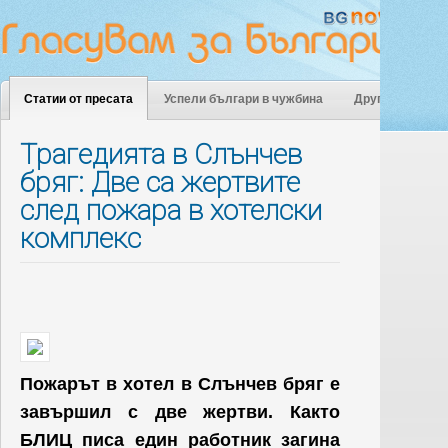
Статии от пресата
Успели българи в чужбина
Други
Трагедията в Слънчев
бряг: Две са жертвите
след пожара в хотелски
комплекс
Пожарът в хотел в Слънчев бряг е
завършил с две жертви. Както
БЛИЦ писа един работник загина