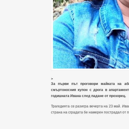
>
За първи път проговори майката на аб
смъртоносния купон с дрога в апартамент 
годишната Ивана след падане от прозорец.
Трагедията се разигра вечерта на 23 май. Ива
страна на сградата бе намерен пострадал от 