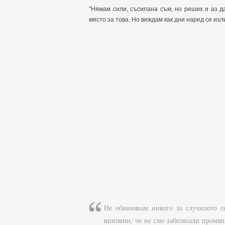
"Нямам сили, съсипана съм, но реших и аз да
място за това. Но виждам как дни наред се из
Не обвинявам никого за случилото с
виновни, че не сме забелязали промяна