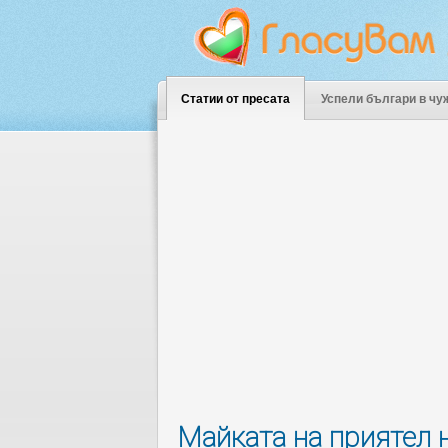
Статии от пресата
Успели българи в чу
Майката на приятел н