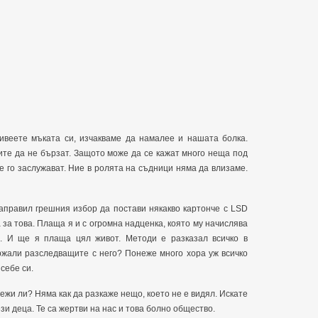
живеете мъката си, изчакваме да намалее и нашата болка.
ите да не бързат. Защото може да се кажат много неща под
е го заслужават. Ние в ролята на съдници няма да влизаме.
направил грешния избор да постави някакво картонче с LSD
 за това. Плаща я и с огромна надценка, която му начислява
. И ще я плаща цял живот. Методи е разказал всичко в
ържали разследващите с него? Понеже много хора уж всичко
себе си.
жи ли? Няма как да разкаже нещо, което не е видял. Искате
ези деца. Те са жертви на нас и това болно общество.