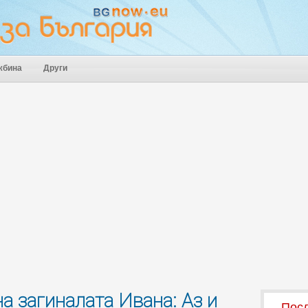
жбина
Други
а загиналата Ивана: Аз и
Посл