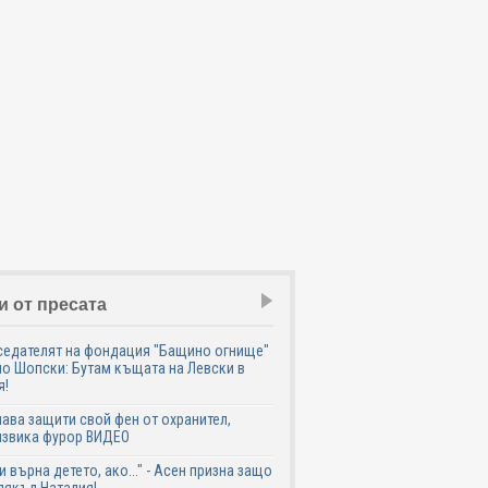
и от пресата
седателят на фондация "Бащино огнище"
о Шопски: Бутам къщата на Левски в
я!
ава защити свой фен от охранител,
извика фурор ВИДЕО
и върна детето, ако..." - Асен призна защо