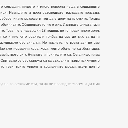
е сензация, пишете и много неверни неща в социалните
ици. Измисляте и дори разследвате, раздавате присъди.
 събере, иначе можеше и той да е долу на плочките. Тогава
обвинявате. Обвинявате го, че е жив. Изливате цялата тази
е. Това, че е навършил 18 години, не го прави много зрял.
т се и ние като родители трябва да сме до тях, за да ги
азминахме със сина си. Не мислете, че всеки ден не сме
Ние сме нормални хора, хора, които обаче не са „богаташи,
семейството си, с близките и приятелите си. Сега нищо няма
. Опитваме се със съпруга си да съхраним първо психичното
ото тези, които живеят в социалните мрежи, всеки ден го
да не го оставяме сам, за да не пропадне съвсем и да има