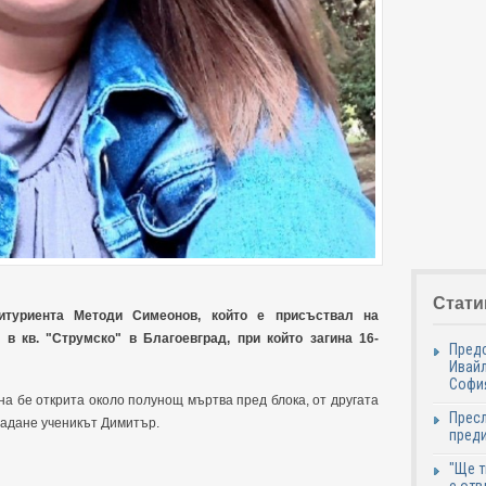
Стати
итуриента Методи Симеонов, който е присъствал на
в кв. "Струмско" в Благоевград, при който загина 16-
Пред
Ивайл
Софи
на бе открита около полунощ мъртва пред блока, от другата
Пресл
падане ученикът Димитър.
пред
"Ще т