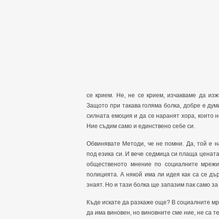
се крием. Не, не се крием, изчакваме да из
Защото при такава голяма болка, добре е дум
силната емоция и да се наранят хора, които н
Ние съдим само и единствено себе си.
Обвинявате Методи, че не помни. Да, той е 
под езика си. И вече седмица си плаща цената
общественото мнение по социалните мрежи
полицията. А някой има ли идея как са се д
знаят. Но и тази болка ще запазим пак само за 
Къде искате да разкаже още? В социалните мре
да има виновен, но виновните сме ние, не са т