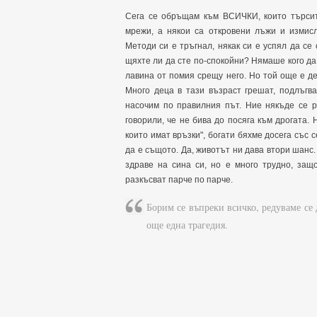
Сега се обръщам към ВСИЧКИ, които търсит
мрежи, а някои са откровени лъжи и измисл
Методи си е тръгнал, някак си е успял да се
щяхте ли да сте по-спокойни? Нямаше кого да 
лавина от помия срещу него. Но той още е дет
Много деца в тази възраст грешат, подлъгва
насочим по правилния път. Ние някъде се р
говорили, че не бива до посяга към дрогата. 
които имат връзки", богати бяхме досега със 
да е същото. Да, животът ни дава втори шанс
здраве на сина си, но е много трудно, защ
разкъсват парче по парче.
Борим се въпреки всичко, редуваме се 
още една трагедия.