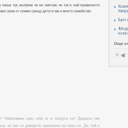
 пиша тук, въпреки че не смятам, че тук е най-правилното
Козил
Напра
ливат реки от помии срещу детето ми и моето семейство.
Бунт 
Абсур
кола 
Още с
Н
е! Обвинявам само себе се и съпруга си! Двамата сме
та, че сме се доверили прекалено на сина си. Да, той е