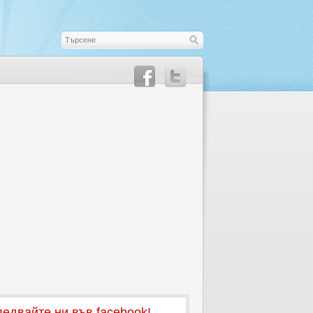
едвайте ни във facebook!