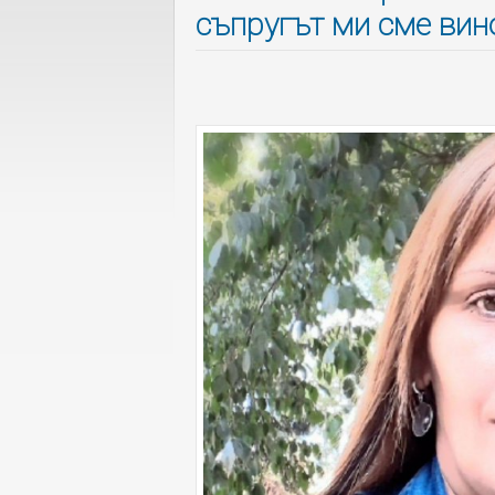
съпругът ми сме вин