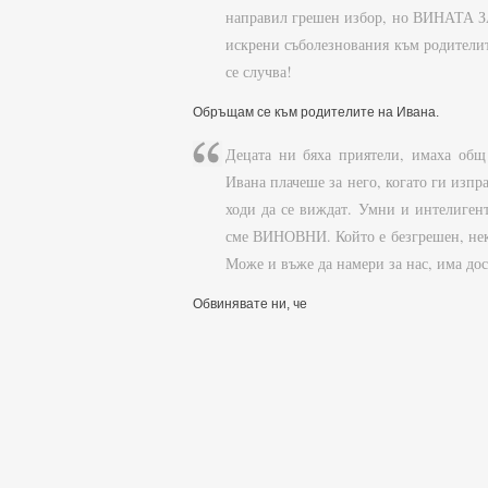
направил грешен избор, но ВИНАТА 
искрени съболезнования към родителит
се случва!
Обръщам се към родителите на Ивана.
Децата ни бяха приятели, имаха общ 
Ивана плачеше за него, когато ги изпр
ходи да се виждат. Умни и интелиген
сме ВИНОВНИ. Който е безгрешен, нека
Може и въже да намери за нас, има дост
Обвинявате ни, че