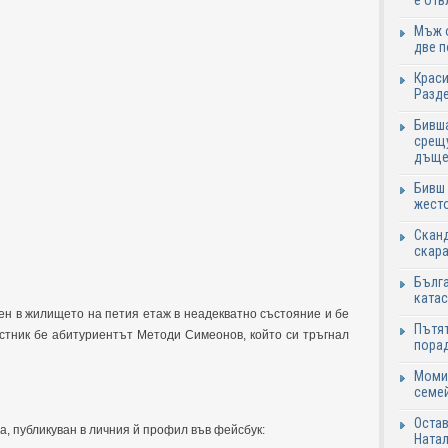
е отв
Мъж о
две 
Краси
Разде
Бивша
срещу
дъще
Бивш 
жесто
Сканд
скара
Бълга
катас
ен в жилището на петия етаж в неадекватно състояние и бе
Пътят
астник бе абитуриентът Методи Симеонов, който си тръгнал
пора
Момич
семе
Остав
а, публикуван в личния й профил във фейсбук:
Натал