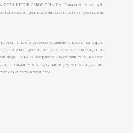
ЗА ТОЗИ НЕГОВ ИЗБОР Е НАША! Изказвам своите най-
е, близките и приятелите на Ивана. Това не трябваше да
проект, в които работеха отдадено с цялото си сърце.
ащаха от училището и през сълзи го молеше всеки ден да
тни деца. Но не са безгрешни. Подлъгали са се, но НИЕ
 пръв хвърли камък върху нас, върху мен и съпруга ми.
атъчно дървета в този град...