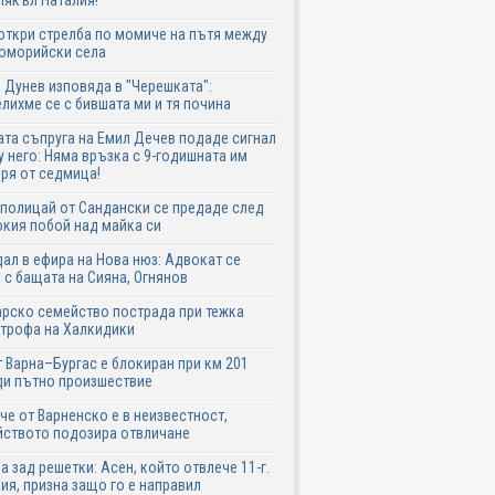
лякъл Наталия!
ткри стрелба по момиче на пътя между
поморийски села
 Дунев изповяда в "Черешката":
лихме се с бившата ми и тя почина
та съпруга на Емил Дечев подаде сигнал
 него: Няма връзка с 9-годишната им
ря от седмица!
полицай от Сандански се предаде след
кия побой над майка си
ал в ефира на Нова нюз: Адвокат се
 с бащата на Сияна, Огнянов
рско семейство пострада при тежка
трофа на Халкидики
 Варна–Бургас е блокиран при км 201
ди пътно произшествие
е от Варненско е в неизвестност,
йството подозира отвличане
а зад решетки: Асен, който отвлече 11-г.
ия, призна защо го е направил