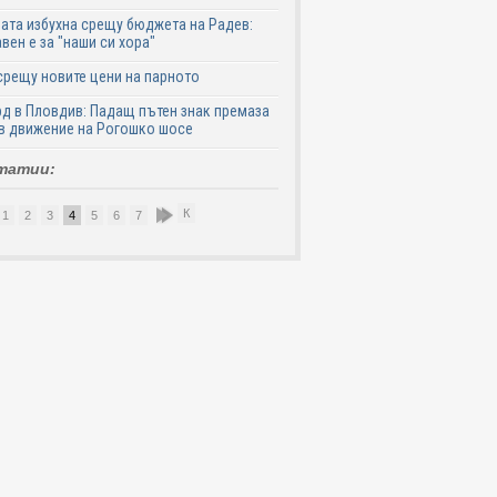
ата избухна срещу бюджета на Радев:
вен е за "наши си хора"
срещу новите цени на парното
д в Пловдив: Падащ пътен знак премаза
в движение на Рогошко шосе
татии:
К
1
2
3
4
5
6
7
8
9
10