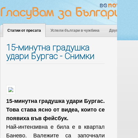
Статии от пресата
Успели българи в чужбина
Други
15-минутна градушка
удари Бургас - Снимки
15-минутна градушка удари Бургас.
Това става ясно от видеа, които се
появиха във фейсбук.
Най-интензивна е била е в квартал
Банево. Валежите са започнали