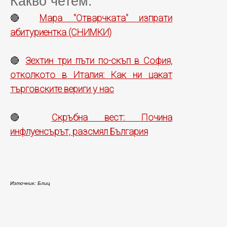
Какво четем:
Мара "Отварчката" изпрати
🔴
абитуриентка (СНИМКИ)
Зехтин три пъти по-скъп в София,
🔴
отколкото в Италия: Как ни цакат
търговските вериги у нас
Скръбна вест: Почина
🔴
инфлуенсърът, разсмял България
Източник: Блиц