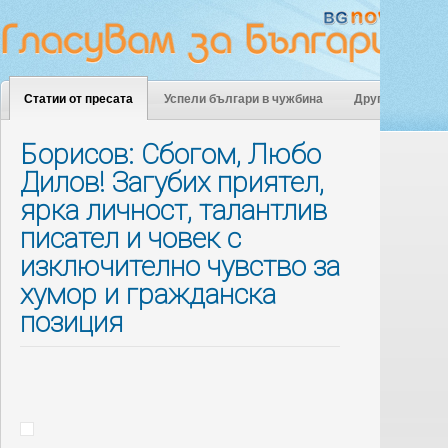
Статии от пресата
Успели българи в чужбина
Други
Борисов: Сбогом, Любо
Дилов! Загубих приятел,
ярка личност, талантлив
писател и човек с
изключително чувство за
хумор и гражданска
позиция