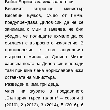
Бойко Борисов за изказването си.
Бившият вътрешен министър
Веселин Вучков, също от ГЕРБ,
предупреждава Дилов-син да не се
занимава с МВР и заявява, че бил
убеден, че полицаите нямало да се
съгласят с въпросното изявление. В
противоречие с това актуалният
вътрешен министър Даниел Митов
харесва поста на Дилов-син и поради
тази причина Лена Бориславова иска
оставката на министъра.
Разведен е, има три деца.
Член на журито в предаването
„България търси талант“ – сезони 1
(2010), 2 (2012), 3 (2014), 5 (2016), 6