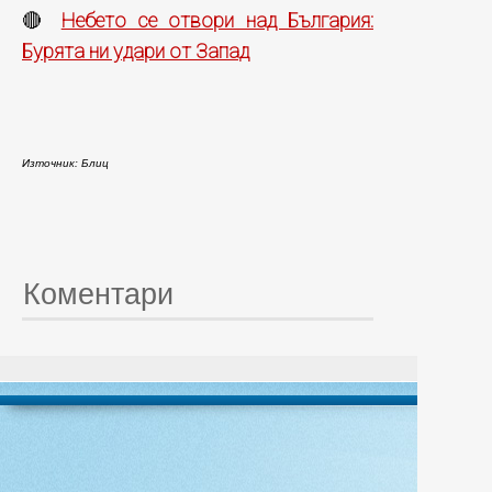
Небето се отвори над България:
🔴
Бурята ни удари от Запад
Източник: Блиц
Коментари
© 20