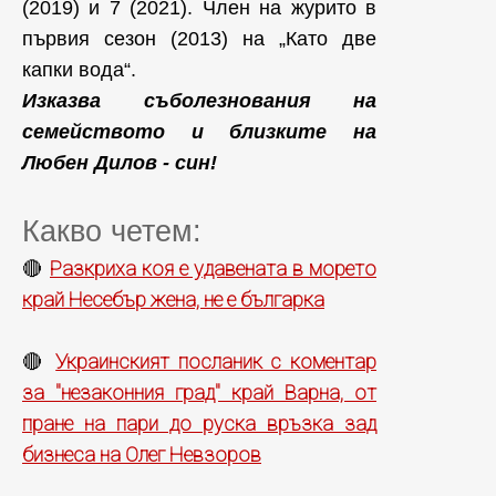
(2019) и 7 (2021). Член на журито в
първия сезон (2013) на „Като две
капки вода“.
Изказва съболезнования на
семейството и близките на
Любен Дилов - син!
Какво четем:
Разкриха коя е удавената в морето
🔴
край Несебър жена, не е българка
Украинският посланик с коментар
🔴
за "незаконния град" край Варна, от
пране на пари до руска връзка зад
бизнеса на Олег Невзоров