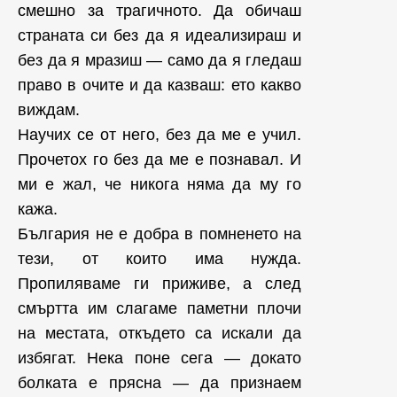
смешно за трагичното. Да обичаш
страната си без да я идеализираш и
без да я мразиш — само да я гледаш
право в очите и да казваш: ето какво
виждам.
Научих се от него, без да ме е учил.
Прочетох го без да ме е познавал. И
ми е жал, че никога няма да му го
кажа.
България не е добра в помненето на
тези, от които има нужда.
Пропиляваме ги приживе, а след
смъртта им слагаме паметни плочи
на местата, откъдето са искали да
избягат. Нека поне сега — докато
болката е прясна — да признаем