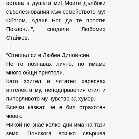
остава в душата ми! Моите дълбоки
съболезнования към семейството му!
Сбогом, Адаш! Бог да те прости!
Поклон…", сподели Любомир
Стайков.
"Отишъл си е Любен Дилов-син.
Не го познавах лично, но имаме
много общи приятели.
Като зрител и читател харесвах
интелекта му, неподправения стил и
пиперливото му чувство за хумор.
Всички казват, че е бил страхотен
човек.
Никой не знае колко дни има на тази
земя. Понякога всичко свършва