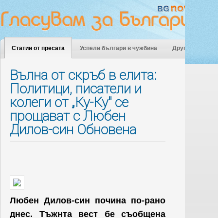
Статии от пресата
Успели българи в чужбина
Други
Вълна от скръб в елита:
Политици, писатели и
колеги от „Ку-Ку" се
прощават с Любен
Дилов-син Обновена
Любен Дилов-син почина по-рано
днес. Тъжнта вест бе съобщена