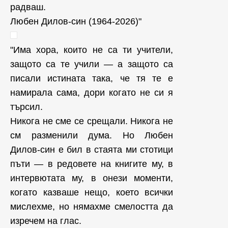
радваш.
Любен Дилов-син (1964-2026)"
"Има хора, които не са ти учители,
защото са те учили — а защото са
писали истината така, че тя те е
намирала сама, дори когато не си я
търсил.
Никога не сме се срещали. Никога не
см разменили дума. Но Любен
Дилов-син е бил в стаята ми стотици
пъти — в редовете на книгите му, в
интервютата му, в онези моменти,
когато казваше нещо, което всички
мислехме, но нямахме смелостта да
изречем на глас.