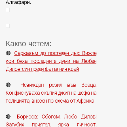
Алгафари.
Какво четем:
Сарказъм до последен дъх: Вижте
🔴
кои бяха последните думи на Любен
Дилов-син преди фаталния край
Невиждан резил във Враца:
🔴
Конфискуваха скъпия джип на шефа на
полицията, внесен по схема от Африка
Борисов: Сбогом, Любо Дилов!
🔴
Загубих приятел, ярка личност,