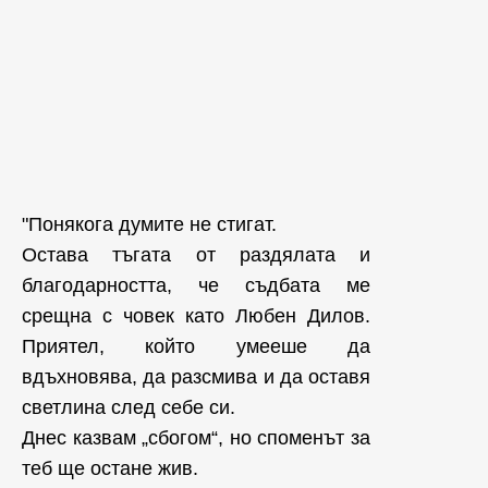
"Понякога думите не стигат.
Остава тъгата от раздялата и
благодарността, че съдбата ме
срещна с човек като Любен Дилов.
Приятел, който умееше да
вдъхновява, да разсмива и да оставя
светлина след себе си.
Днес казвам „сбогом“, но споменът за
теб ще остане жив.