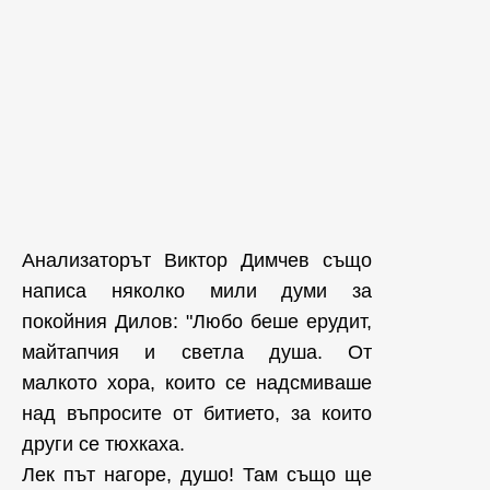
Анализаторът Виктор Димчев също
написа няколко мили думи за
покойния Дилов: "Любо беше ерудит,
майтапчия и светла душа. От
малкото хора, които се надсмиваше
над въпросите от битието, за които
други се тюхкаха.
Лек път нагоре, душо! Там също ще