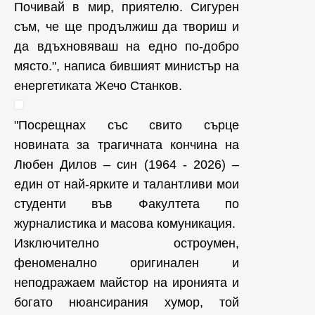
Почивай в мир, приятелю. Сигурен
съм, че ще продължиш да твориш и
да вдъхновяваш на едно по-добро
място.", написа бившият министър на
енергетиката Жечо Станков.
"Посрещнах със свито сърце
новината за трагичната кончина на
Любен Дилов – син (1964 - 2026) –
един от най-ярките и талантливи мои
студенти във Факултета по
журналистика и масова комуникация.
Изключително остроумен,
феноменално оригинален и
неподражаем майстор на иронията и
богато нюансирания хумор, той