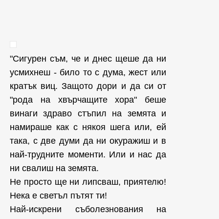
"Сигурен съм, че и днес щеше да ни
усмихнеш - било то с дума, жест или
кратък виц. Защото дори и да си от
"рода на хвърчащите хора" беше
винаги здраво стъпил на земята и
намираше как с някоя шега или, ей
така, с две думи да ни окуражиш и в
най-трудните моменти. Или и нас да
ни свалиш на земята.
Не просто ще ни липсваш, приятелю!
Нека е светъл пътят ти!
Най-искрени съболезнования на