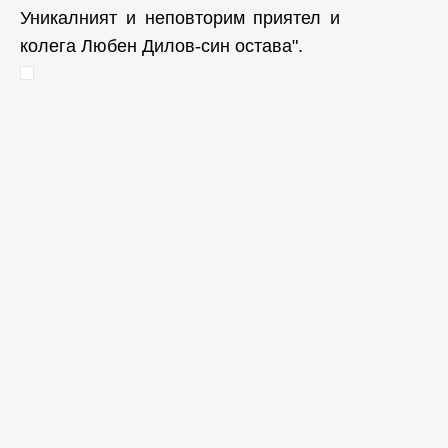
Уникалният и неповторим приятел и
колега Любен Дилов-син остава".