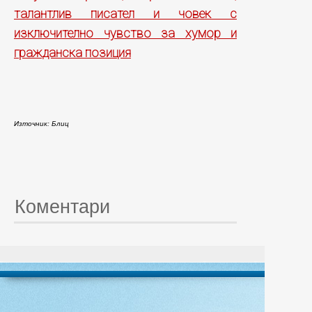
талантлив писател и човек с
изключително чувство за хумор и
гражданска позиция
Източник: Блиц
Коментари
© 20