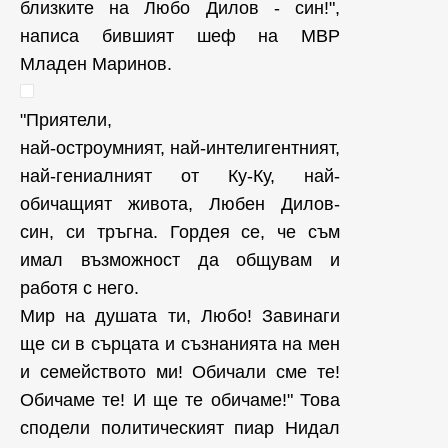
близките на Любо Дилов - син!",
написа бившият шеф на МВР
Младен Маринов.
"Приятели,
най-остроумният, най-интелигентният,
най-гениалният от Ку-Ку, най-
обичащият живота, Любен Дилов-
син, си тръгна. Гордея се, че съм
имал възможност да общувам и
работя с него.
Мир на душата ти, Любо! Завинаги
ще си в сърцата и съзнанията на мен
и семейството ми! Обичали сме те!
Обичаме те! И ще те обичаме!" Това
сподели политическият пиар Нидал