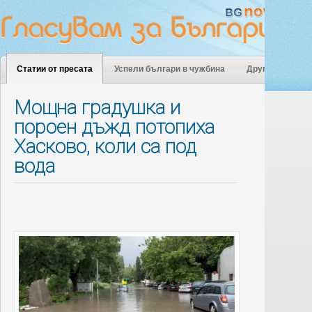
Статии от пресата
Успели българи в чужбина
Други
Мощна градушка и
пороен дъжд потопиха
Хасково, коли са под
вода