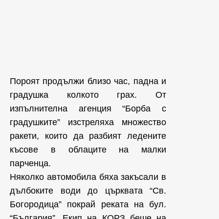
Пороят продължи близо час, падна и
градушка колкото грах. От
изпълнителна агенция “Борба с
градушките” изстреляха множество
ракети, които да разбият ледените
късове в облаците на малки
парченца.
Няколко автомобила бяха закъсали в
дълбоките води до църквата “Св.
Богородица” покрай реката на бул.
“България”. Екип на КОРЗ беше на