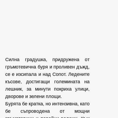
Силна градушка, придружена от
гръмотевична буря и проливен дъжд,
се е изсипала и над Сопот. Ледените
късове, достигащи големината на
лешник, за минути покриха улици,
дворове и зелени площи.
Бурята бе кратка, но интензивна, като
бе съпроводена от мощни