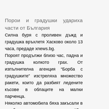
Порои и градушки удариха
части от България
Силна буря с проливен дъжд и
градушка връхлетя Хасково около 13
часа, предаде xnews.bg.
Пороят продължи близо час, падна и
градушка колкото грах. От
изпълнителна агенция “Борба с
градушките” изстреляха множество
ракети, които да разбият ледените
късове в облаците на малки
парченца.
Няколко автомобила бяха закъсали в