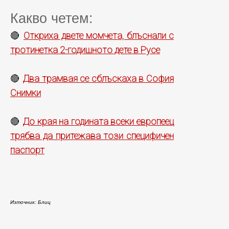
Какво четем:
Откриха двете момчета, блъснали с
🔴
тротинетка 2-годишното дете в Русе
Два трамвая се сблъскаха в София
🔴
Снимки
До края на годината всеки европеец
🔴
трябва да притежава този специфичен
паспорт
Източник: Блиц