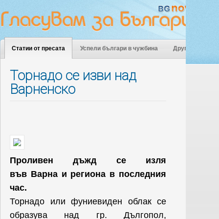
Статии от пресата
Успели българи в чужбина
Други
Торнадо се изви над
Варненско
Проливен дъжд се изля
във Варна и региона в последния
час.
Торнадо или фуниевиден облак се
образува над гр. Дългопол,