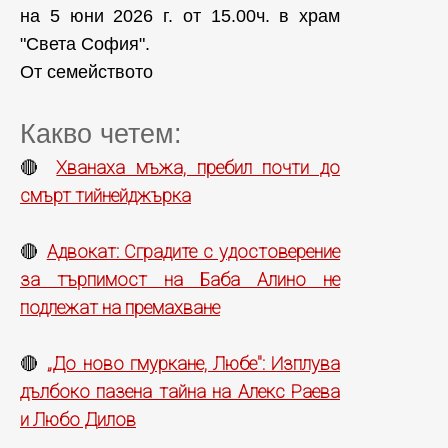
на 5 юни 2026 г. от 15.00ч. в храм
"Света София".
От семейството
Какво четем:
Хванаха мъжа, пребил почти до
🔴
смърт тийнейджърка
Адвокат: Сградите с удостоверение
🔴
за търпимост на Баба Алино не
подлежат на премахване
„До ново гмуркане, Любе": Изплува
🔴
дълбоко пазена тайна на Алекс Раева
и Любо Дилов