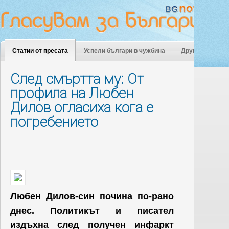
Статии от пресата
Успели българи в чужбина
Други
След смъртта му: От
профила на Любен
Дилов огласиха кога е
погребението
Любен Дилов-син почина по-рано
днес. Политикът и писател
издъхна след получен инфаркт