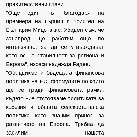
правителствени глави.
"Още един път благодаря на
премиера на Гърция и приятел на
България Мицотакис. Убеден съм, че
занапред ще работим още по
интензивно, за да се утвърждават
като ос на стабилност за региона и
Европа", изрази надежда Радев.
"Обсъдихме и бъдещата финансова
политика на ЕС, формулите по които
ще се гради финансовата рамка,
където ние отстояваме политиката за
кохезия и общата селскостопанска
политика като значим принос за
развитието на Европа. Трябва да
засилим нашата