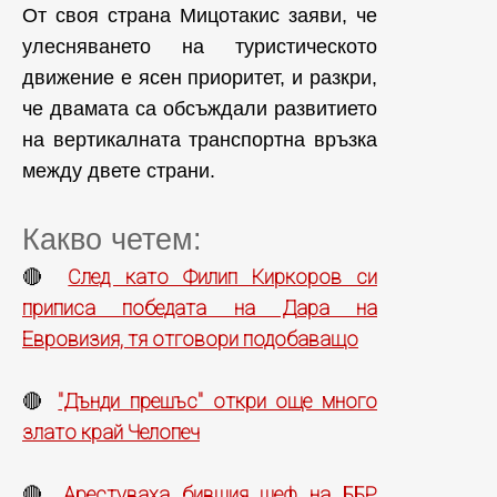
От своя страна Мицотакис заяви, че
улесняването на туристическото
движение е ясен приоритет, и разкри,
че двамата са обсъждали развитието
на вертикалната транспортна връзка
между двете страни.
Какво четем:
След като Филип Киркоров си
🔴
приписа победата на Дара на
Евровизия, тя отговори подобаващо
"Дънди прешъс" откри още много
🔴
злато край Челопеч
Арестуваха бившия шеф на ББР
🔴