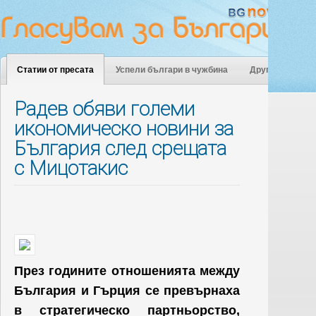
Статии от пресата
Успели българи в чужбина
Други
Радев обяви големи
икономическо новини за
България след срещата
с Мицотакис
През годините отношенията между
България и Гърция се превърнаха
в стратегическо партньорство,