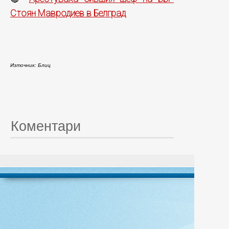
Стоян Мавродиев в Белград
Източник: Блиц
Коментари
© 20