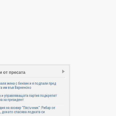
и от пресата
аля жена с бензин и я подпали пред
а им във Варненско
 и управляващата партия подкрепят
а за президент
дия на язовир "Пясъчник": Рибар се
, докато спасява лодката си