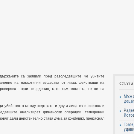
ържаните са заявили пред разследващите, че убитите
анение на наркотични вещества от лица, действащи на
Стати
проверяват тези твърдения, като към момента те не са
Мъж з
децат
ди убийството между жертвите и други лица са възникнали
Радев
следващите анализират финансови операции, телефонни
Йотов
ановят дали действително става дума за конфликт, прераснал
Траге
удави