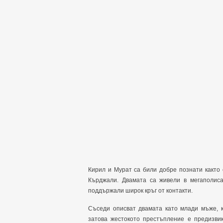
Кирил и Мурат са били добре познати както 
Кърджали. Двамата са живели в мегаполиса
поддържали широк кръг от контакти.
Съседи описват двамата като млади мъже, к
затова жестокото престъпление е предизвик