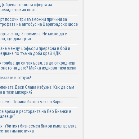
Добрева отклони оферта за
резидентския пост
рт посочи три възможни причини за
трофата на автобус на Цариградско шосе
рът с над 5 промила: Не може да е
ва, ще дам кръв
ане между шофьори прерасна в бой и
едване по тъмна доба край НДК
 трябва да си закъсал, за да откраднеш
онето на дете? Майка издирва тази жена
лизайте в отпуск!
пената Деси Слава избухна: Как да съм
а в тази мизерия?
 вест: Почина бивш кмет на Варна
се вряза в ресторанта на Лео Бианки в
галевци"
я: Убитият бизнесмен Янков имал връзка
естна гимнастичка