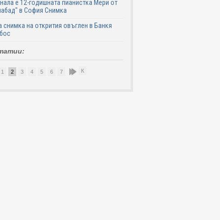
нала е 12-годишната пианистка Мери от
абад" в София Снимка
 снимка на открития овъглен в Банкя
 бос
татии:
К
1
2
3
4
5
6
7
8
9
10