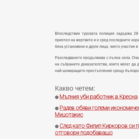
Впоследствие турската полиция задържа 28
приятел на жертвите и е сред последните хора,
бяха установени и други лица, чието участие в
Разследването продължава с пълна сила. Оча
на събраните доказателства, които могат да 
най-шокиращите престъпления срещу българск
Какво четем:
Мълния уби работник в Кресна
🔴
Радев обяви големи икономиче
🔴
Мицотакис
След като Филип Киркоров си п
🔴
отговори подобаващо