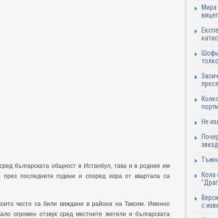
Мира 
вицеп
Експе
катас
Шофьо
толко
Засич
пресл
Колко
портм
Не из
Почер
звезд
Тъжна
сред българската общност в Истанбул, така и в родния им
Кола 
 през последните години и според хора от квартала са
"Дра
Верси
оито често са били виждани в района на Таксим. Именно
с изв
ало огромен отзвук сред местните жители и българската