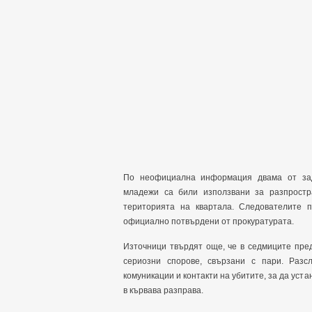
По неофициална информация двама от зад
младежи са били използвани за разпростр
територията на квартала. Следователите 
официално потвърдени от прокуратурата.
Източници твърдят още, че в седмиците пре
сериозни спорове, свързани с пари. Раз
комуникации и контакти на убитите, за да уст
в кървава разправа.