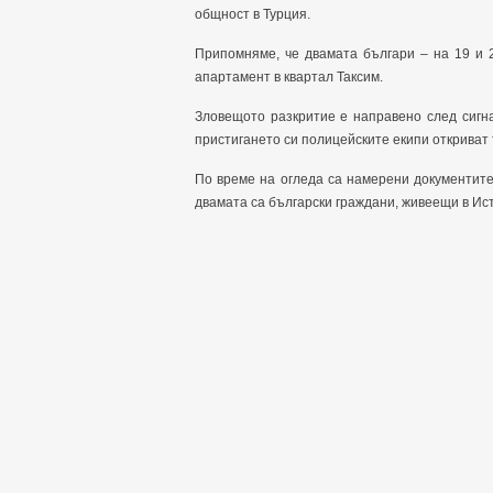
общност в Турция.
Припомняме, че двамата българи – на 19 и 
апартамент в квартал Таксим.
Зловещото разкритие е направено след сигн
пристигането си полицейските екипи откриват
По време на огледа са намерени документите
двамата са български граждани, живеещи в Ист