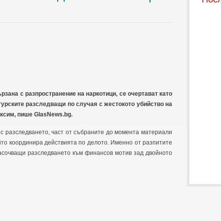
рзана с разпространение на наркотици, се очертават като
 турските разследващи по случая с жестокото убийство на
ксим, пише GlasNews.bg.
с разследването, част от събраните до момента материали
йто координира действията по делото. Именно от разпитите
насочващи разследването към финансов мотив зад двойното