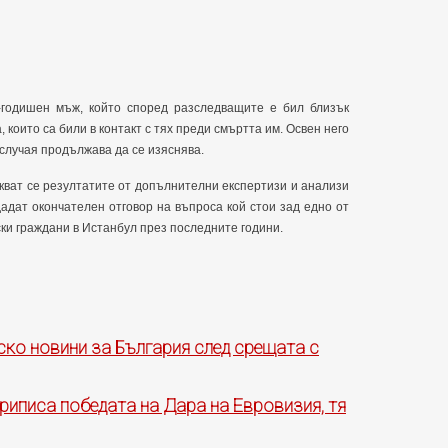
-годишен мъж, който според разследващите е бил близък
 които са били в контакт с тях преди смъртта им. Освен него
 случая продължава да се изяснява.
кват се резултатите от допълнителни експертизи и анализи
дадат окончателен отговор на въпроса кой стои зад едно от
и граждани в Истанбул през последните години.
ско новини за България след срещата с
риписа победата на Дара на Евровизия, тя