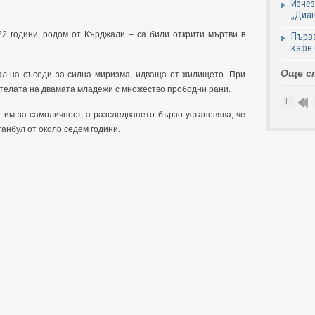
Изчез
„Диан
22 години, родом от Кърджали – са били открити мъртви в
Първа
кафе
Още с
ал на съседи за силна миризма, идваща от жилището. При
 телата на двамата младежи с множество прободни рани.
Н
 им за самоличност, а разследването бързо установява, че
анбул от около седем години.