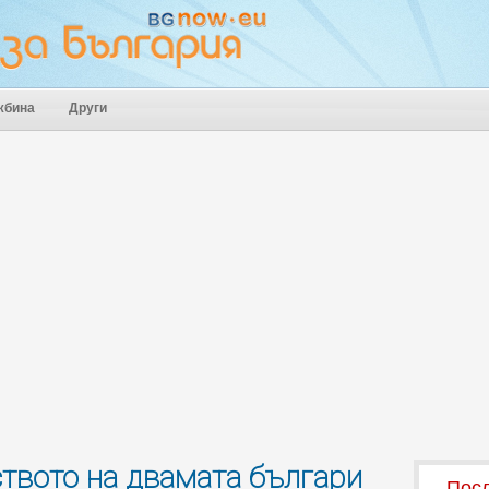
жбина
Други
ството на двамата българи
Посл