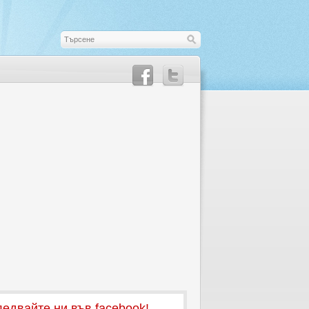
едвайте ни във facebook!