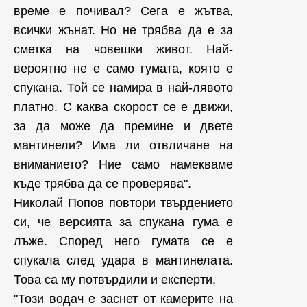
време е почивал? Сега е жътва,
всички жънат. Но не трябва да е за
сметка на човешки живот. Най-
вероятно не е само гумата, която е
спукана. Той се намира в най-лявото
платно. С каква скорост се е движи,
за да може да премине и двете
мантинели? Има ли отвличане на
вниманието? Ние само намекваме
къде трябва да се проверява".
Николай Попов повтори твърдението
си, че версията за спукана гума е
лъже. Според него гумата се е
спукала след удара в мантинелата.
Това са му потвърдили и експерти.
"Този водач е заснет от камерите на