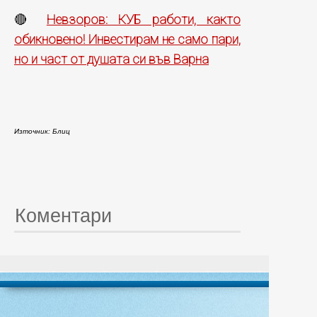
Невзоров: КУБ работи, както
🔴
обикновено! Инвестирам не само пари,
но и част от душата си във Варна
Източник: Блиц
Коментари
© 20