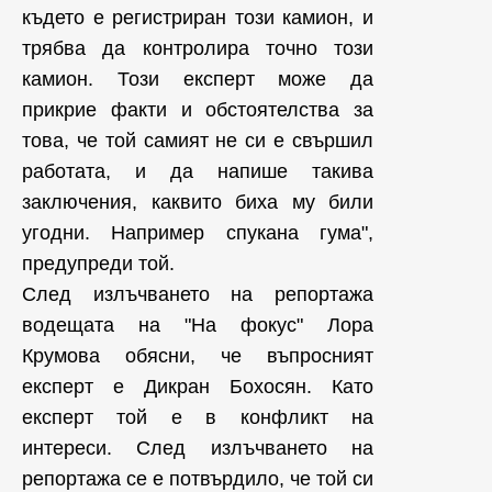
където е регистриран този камион, и
трябва да контролира точно този
камион. Този експерт може да
прикрие факти и обстоятелства за
това, че той самият не си е свършил
работата, и да напише такива
заключения, каквито биха му били
угодни. Например спукана гума",
предупреди той.
След излъчването на репортажа
водещата на "На фокус" Лора
Крумова обясни, че въпросният
експерт е Дикран Бохосян. Като
експерт той е в конфликт на
интереси. След излъчването на
репортажа се е потвърдило, че той си