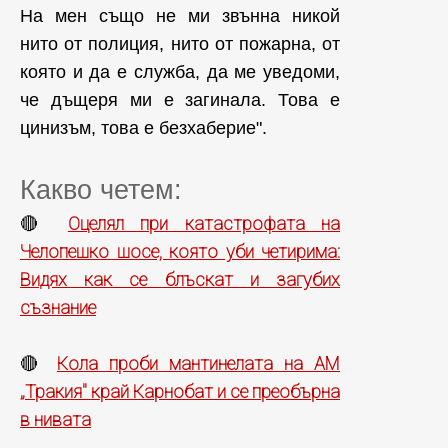
На мен също не ми звънна никой
нито от полиция, нито от пожарна, от
която и да е служба, да ме уведоми,
че дъщеря ми е загинала. Това е
цинизъм, това е безхаберие".
Какво четем:
Оцелял при катастрофата на
🔴
Челопешко шосе, която уби четирима:
Видях как се блъскат и загубих
съзнание
Кола проби мантинелата на АМ
🔴
„Тракия" край Карнобат и се преобърна
в нивата