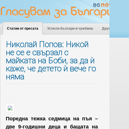
Статии от пресата
Успели българи в чужбина
Други
Николай Попов: Никой
не се е свързал с
майката на Боби, за да ѝ
каже, че детето ѝ вече го
няма
Поредна тежка седмица на пъя –
две 9-годишни деца и бащата на