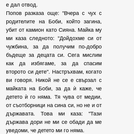
е дал отвод.
Попов разказа още: "Вчера с чух с
родителите на Боби, който загина,
убит от камион като Сияна. Майка му
ми каза следното: "Дойдохме си от
чужбина, за да получим по-добро
бъдеще за децата си. Сега мислим
как да избягаме, за да спасим
второто си дете". Настръхвам, когато
ви говоря. Никой не се е свързал с
майката на Боби, за да ѝ каже, че
детето ѝ го няма. Тя чува от медии,
от съотборници на сина си, но не и от
държавата. Това ми каза: "Тази
държава дори не ми се обади да ме
уведоми, че детето ми го няма.