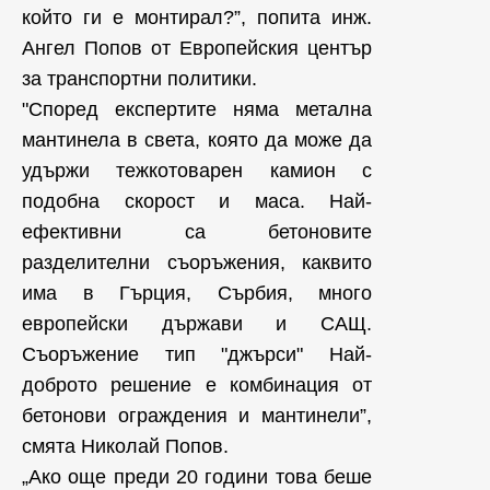
който ги е монтирал?”, попита инж.
Ангел Попов от Европейския център
за транспортни политики.
"Според експертите няма метална
мантинела в света, която да може да
удържи тежкотоварен камион с
подобна скорост и маса. Най-
ефективни са бетоновите
разделителни съоръжения, каквито
има в Гърция, Сърбия, много
европейски държави и САЩ.
Съоръжение тип "джърси" Най-
доброто решение е комбинация от
бетонови ограждения и мантинели”,
смята Николай Попов.
„Ако още преди 20 години това беше