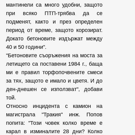
мантинели са много удобни, защото
при всяко ПТП-трябва да се
подменят, както и през определен
период от време, защото корозират.
Докато бетоновите издържат между
40 и 50 години".
"Бетоновите съоръжения на моста за
летището са поставени 1984 г., баща
ми е правил торфопочвените смеси
за тях, защото е имало и цветя. И до
ден-днешен се използват", добави
той.
Относно инцидента с камион на
магистрала "Тракия" инж. Попов
попита: "Този човек колко време е
карал в изминалите 28 дни? Колко