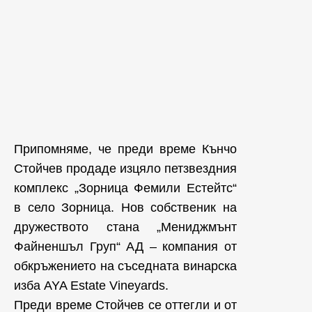
Припомняме, че преди време Кънчо
Стойчев продаде изцяло петзвездния
комплекс „Зорница Фемили Естейтс“
в село Зорница. Нов собственик на
дружеството стана „Мениджмънт
Файненшъл Груп“ АД – компания от
обкръжението на съседната винарска
изба AYA Estate Vineyards.
Преди време Стойчев се оттегли и от