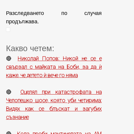
Разследването по случая
продължава.
Какво четем:
Николай Попов: Никой не се е
🔴
свързал с майката на Боби, за да ѝ
каже, че детето ѝ вече го няма
Оцелял при катастрофата на
🔴
Челопешко шосе, която уби четирима:
Видях как се блъскат и загубих
съзнание
Кола проби мантинелата на АМ