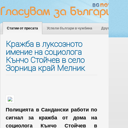
Статии от пресата
Успели българи в чужбина
Други
Кражба в луксозното
имение на социолога
Кънчо Стойчев в село
Зорница край Мелник
Полицията в Сандански работи по
сигнал за кражба от дома на
социолога Кънчо Стойчев в