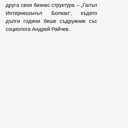
друга своя бизнес структура – „Галъп
Интернешънъл Болкан“, където
дълги години беше съдружник със
социолога Андрей Райчев.