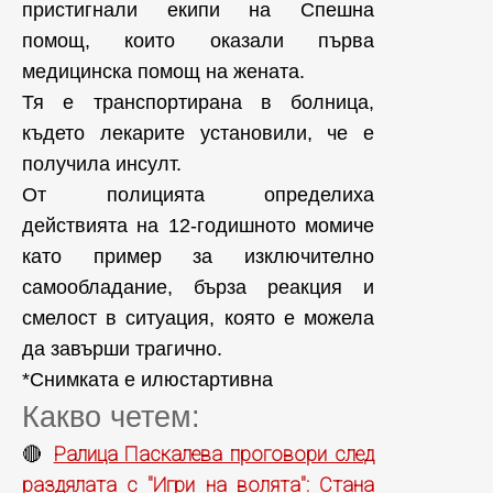
пристигнали екипи на Спешна
помощ, които оказали първа
медицинска помощ на жената.
Тя е транспортирана в болница,
където лекарите установили, че е
получила инсулт.
От полицията определиха
действията на 12-годишното момиче
като пример за изключително
самообладание, бърза реакция и
смелост в ситуация, която е можела
да завърши трагично.
*Снимката е илюстартивна
Какво четем:
Ралица Паскалева проговори след
🔴
раздялата с "Игри на волята": Стана