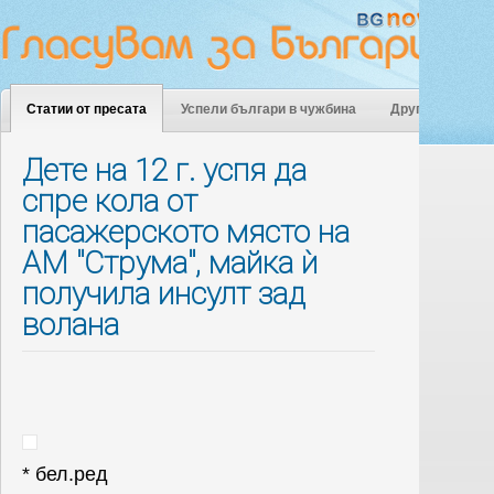
Статии от пресата
Успели българи в чужбина
Други
Дете на 12 г. успя да
спре кола от
пасажерското място на
АМ "Струма", майка ѝ
получила инсулт зад
волана
* бел.ред