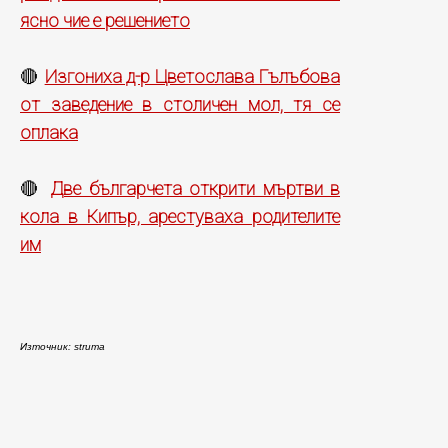
ясно чие е решението
Изгониха д-р Цветослава Гълъбова
🔴
от заведение в столичен мол, тя се
оплака
Две българчета открити мъртви в
🔴
кола в Кипър, арестуваха родителите
им
Източник: struma