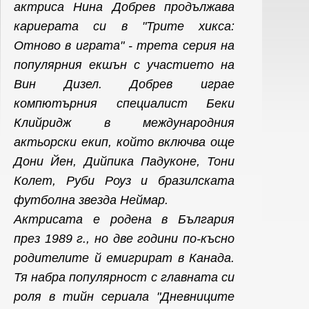
актриса Нина Добрев продължава
кариерата си в
"Трите хикса:
Отново в играта" - трета серия на
популярния екшън с участието на
Вин Дизел. Добрев играе
компютърния специалист Беки
Клийридж в международния
актьорски екип, който включва още
Дони Йен, Дийпика Падуконе, Тони
Колет, Руби Роуз и бразилската
футболна звезда Неймар.
Актрисата е родена в България
през 1989 г., но две години по-късно
родителите й емигрират в Канада.
Тя набра популярност с главната си
роля в тийн сериала "Дневниците