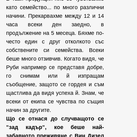
като семейство... по много различни
начини. Прекарвахме между 12 и 14
часа всеки ден заедно, в
продължение на 5 месеца. Бяхме по-
често един с друг отколкото със
собствените си семейства. Всеки
беше много отзивчив. Когато видя, че
Руби например се представя добре,
го снимам или й изпращам
съобщение, защото се гордея и съм
щастлива да видя успеха й. Знам, че
всеки от екипа се чувства по същия
начин за другите.
Що се отнася до случващото се
"зад кадър", кое беше най-
забавното преживяне с Вин Дизел