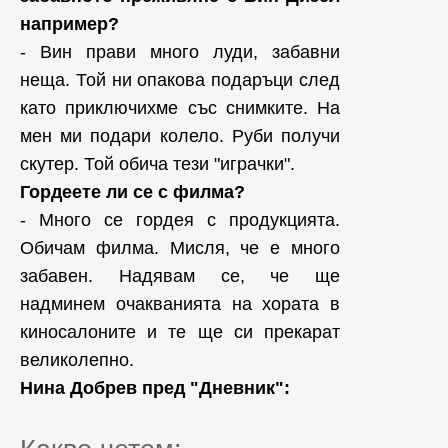
например?
- Вин прави много луди, забавни
неща. Той ни опакова подаръци след
като приключихме със снимките. На
мен ми подари колело. Руби получи
скутер. Той обича тези "играчки".
Гордеете ли се с филма?
- Много се гордея с продукцията.
Обичам филма. Мисля, че е много
забавен. Надявам се, че ще
надминем очакванията на хората в
киносалоните и те ще си прекарат
великолепно.
Нина Добрев пред "Дневник":