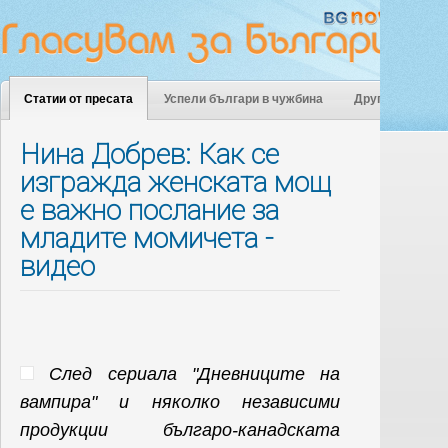
Статии от пресата
Успели българи в чужбина
Други
Нина Добрев: Как се
изгражда женската мощ
е важно послание за
младите момичета -
видео
След сериала "Дневниците на
вампира" и няколко независими
продукции българо-канадската