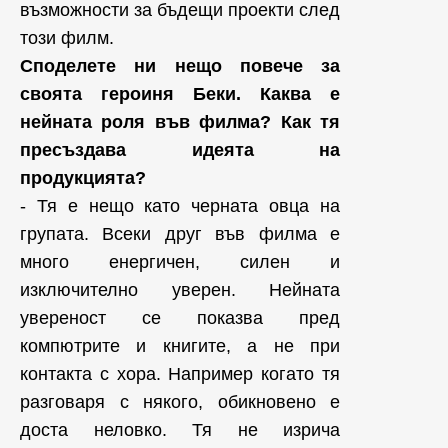
възможности за бъдещи проекти след
този филм.
Споделете ни нещо повече за
своята героиня Беки. Каква е
нейната роля във филма? Как тя
пресъздава идеята на
продукцията?
- Тя е нещо като черната овца на
групата. Всеки друг във филма е
много енергичен, силен и
изключително уверен. Нейната
увереност се показва пред
компютрите и книгите, а не при
контакта с хора. Например когато тя
разговаря с някого, обикновено е
доста неловко. Тя не изрича