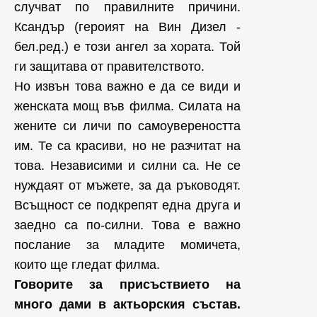
случват по правилните причини.
Ксандър (героият на Вин Дизел -
бел.ред.) е този ангел за хората. Той
ги защитава от правителството.
Но извън това важно е да се види и
женската мощ във филма. Силата на
жените си личи по самоувереността
им. Те са красиви, но не разчитат на
това. Независими и силни са. Не се
нуждаят от мъжете, за да ръководят.
Всъщност се подкрепят една друга и
заедно са по-силни. Това е важно
послание за младите момичета,
които ще гледат филма.
Говорите за присъствието на
много дами в актьорския състав.