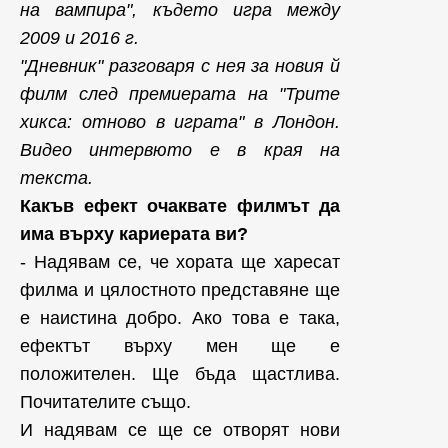
на вампира", където игра между
2009 и 2016 г.
"Дневник" разговаря с нея за новия й
филм след премиерата на "Трите
хикса: отново в играта" в Лондон.
Видео интервюто е в края на
текста.
Какъв ефект очаквате филмът да
има върху кариерата ви?
- Надявам се, че хората ще харесат
филма и цялостното представяне ще
е наистина добро. Ако това е така,
ефектът върху мен ще е
положителен. Ще бъда щастлива.
Почитателите също.
И надявам се ще се отворят нови