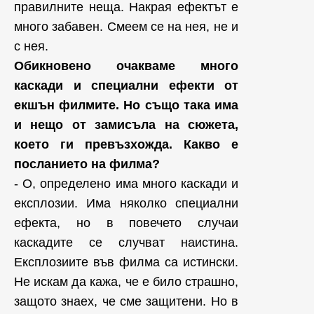
правилните неща. Накрая ефектът е
много забавен. Смеем се на нея, не и
с нея.
Обикновено очакваме много
каскади и специални ефекти от
екшън филмите. Но също така има
и нещо от замисъла на сюжета,
което ги превъзхожда. Какво е
посланието на филма?
- О, определено има много каскади и
експлозии. Има няколко специални
ефекта, но в повечето случаи
каскадите се случват наистина.
Експлозиите във филма са истински.
Не искам да кажа, че е било страшно,
защото знаех, че сме защитени. Но в