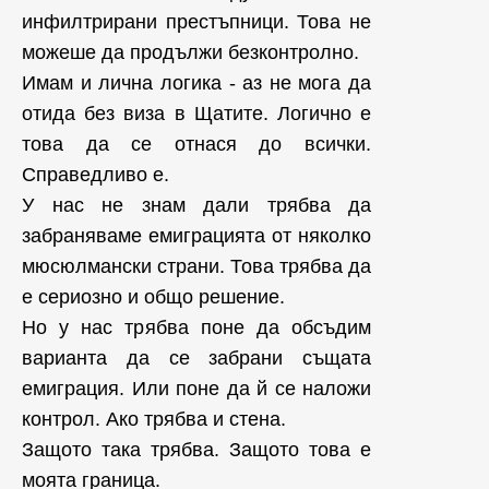
инфилтрирани престъпници. Това не
можеше да продължи безконтролно.
Имам и лична логика - аз не мога да
отида без виза в Щатите. Логично е
това да се отнася до всички.
Справедливо е.
У нас не знам дали трябва да
забраняваме емиграцията от няколко
мюсюлмански страни. Това трябва да
е сериозно и общо решение.
Но у нас трябва поне да обсъдим
варианта да се забрани същата
емиграция. Или поне да й се наложи
контрол. Ако трябва
и стена.
Защото така трябва. Защото това е
моята граница.