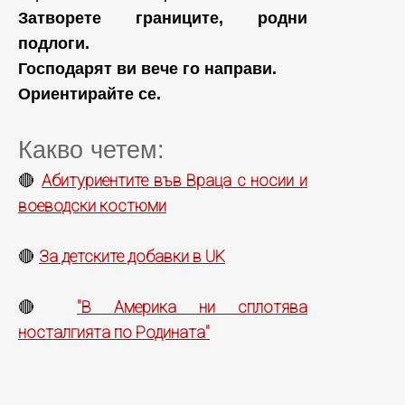
Затворете границите, родни
подлоги.
Господарят ви вече го направи.
Ориентирайте се.
Какво четем:
Абитуриентите във Враца с носии и
🔴
воеводски костюми
За детските добавки в UK
🔴
"В Америка ни сплотява
🔴
носталгията по Родината"