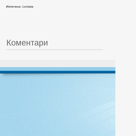
Източник: Lentata
Коментари
© 20