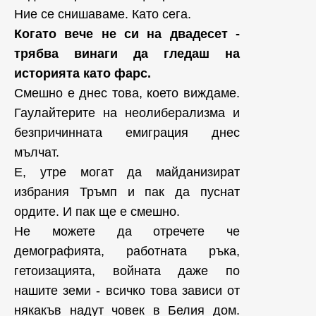
Ние се снишаваме. Като сега.
Когато вече не си на
д
вадесет -
трябва винаги да гледаш на
историята като фарс.
Смешно е днес това, което виждаме.
Гаулайтерите на неолиберализма и
безпричинната емиграция днес
мълчат.
Е, утре могат да майданизират
избрания Тръмп и пак да пуснат
ордите. И пак ще е смешно.
Не можете да отречете че
демографията, работната ръка,
гетоизацията, войната даже по
нашите земи - всичко това зависи от
някакъв надут човек в Белия дом.