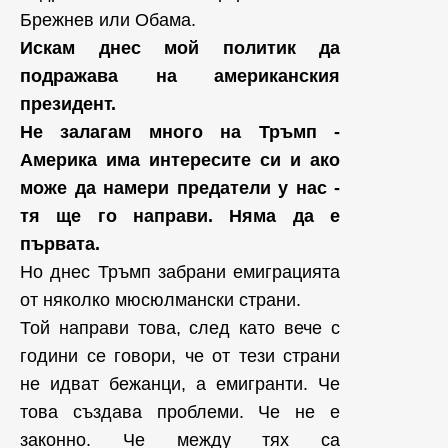
Брежнев или Обама.
Искам днес мой политик да
подражава на американския
президент.
Не залагам много на Тръмп -
Америка има интересите си и ако
може да намери предатели у нас -
тя ще го направи.
Няма да е
първата.
Но днес Тръмп забрани емиграцията
от няколко мюсюлмански страни.
Той направи това, след като вече с
години се говори, че от тези страни
не идват бежанци, а емигранти. Че
това създава проблеми. Че не е
законно. Че между тях са