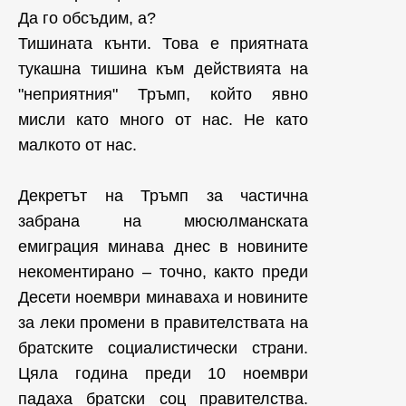
Да го обсъдим, а?
Тишината кънти. Това е приятната
тукашна тишина към действията на
"неприятния" Тръмп, който явно
мисли като много от нас. Не като
малкото от нас.
Декретът на Тръмп за частична
забрана на мюсюлманската
емиграция минава днес в новините
некоментирано – точно
, както преди
Десети ноември минаваха и новините
за леки промени в правителствата на
братските социалистически страни.
Цяла година преди 10 ноември
падаха братски соц правителства.