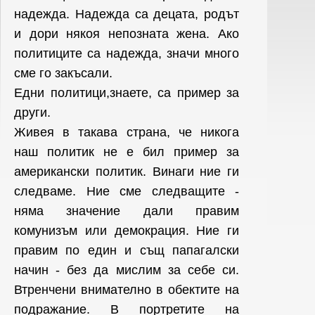
надежда. Надежда са децата, родът
и дори някоя непозната жена. Ако
политиците са надежда, значи много
сме го закъсали.
Едни политици,знаете, са пример за
други.
Живея в такава страна, че никога
наш политик не е бил пример за
американски политик. Винаги ние ги
следваме. Ние сме следващите -
няма значение дали правим
комунизъм или демокрация. Ние ги
правим по един и същ папагалски
начин - без да мислим за себе си.
Втренчени внимателно в обектите на
подражание. В портретите на