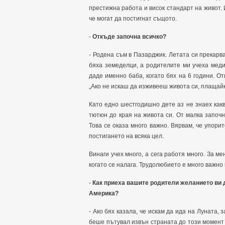
престижна работа и висок стандарт на живот. И
че могат да постигнат същото.
-
Откъде започна всичко?
- Родена съм в Пазарджик. Летата си прекарв
бяха земеделци, а родителите ми учеха меди
даде именно баба, когато бях на 6 години. От
„Ако не искаш да изживееш живота си, плащайки
Като едно шестгодишно дете аз не знаех какв
тютюн до края на живота си. От малка започн
Това се оказа много важно. Вярвам, че упори
постигането на всяка цел.
Винаги учех много, а сега работя много. За м
когато се налага. Трудолюбието е много важно
-
Как приеха вашите родители желанието ви 
Америка?
- Ако бях казала, че искам да ида на Луната,
беше пътувал извън страната до този момент - 