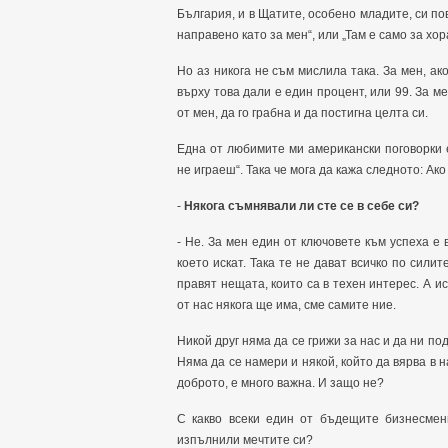
България, и в Щатите, особено младите, си пов
направено като за мен“, или „Там е само за хо
Но аз никога не съм мислила така. За мен, а
върху това дали е един процент, или 99. За ме
от мен, да го грабна и да постигна целта си.
Една от любимите ми американски поговорки е
не играеш“. Така че мога да кажа следното: Ак
-
Някога съмнявали ли сте се в себе си?
- Не. За мен един от ключовете към успеха е в
което искат. Така те не дават всичко по силит
правят нещата, които са в техен интерес. А ис
от нас някога ще има, сме самите ние.
Никой друг няма да се грижи за нас и да ни по
Няма да се намери и някой, който да вярва в н
доброто, е много важна. И защо не?
С какво всеки един от бъдещите бизнесмени
изпълнили мечтите си?