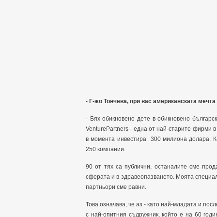
-
Г-жо Тончева, при вас американската мечта
- Бях обикновено дете в обикновено българс
VenturePartners - една от най-старите фирми в
в момента инвестира 300 милиона долара. К
250 компании.
90 от тях са публични, останалите сме прод
сферата и в здравеопазването. Моята специал
партньори сме равни.
Това означава, че аз - като най-младата и по
с най-опитния съдружник, който е на 60 год