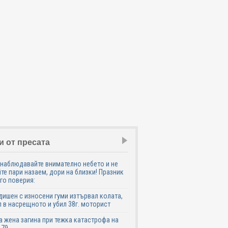
и от пресата
наблюдавайте внимателно небето и не
те пари назаем, дори на близки! Празник
го поверия:
дишен с износени гуми изтървал колата,
 в насрещното и убил 38г. моторист
 жена загина при тежка катастрофа на