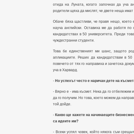
отида на Луната, когато започнах да уча а
родители щяха да мислят, че двете неща имат 
Обаче бяха щастливи, че правя нещо, което
науча английски. Оставиха ме да работя по 
кандидатствах в 50 университета. Преди тов
чуждестранни студенти.
Това бе единственият ми шанс, защото ро
апликациите. Реших да кандидатствам в 50 
повечето от тях го направиха и зачетоха доку
уча в Харвард.
-
Но успехът често е наричан дете на късмет
- Вярно е - има късмет. Нека да го отбележим 
да го получим. Но това, което можем да направ
той дойде.
-
Какво ще кажете на начинаещите бизнесмени
са идеите им?
- Всеки успял човек, който някога съм срещал