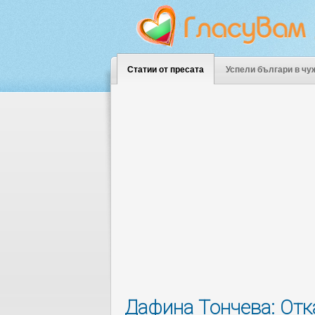
Статии от пресата
Успели българи в чу
Дафина Тончева: Отк