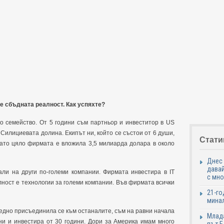
 е сбъдната реалност. Как успяхте?
ко семейство. От 5 години съм партньор и инвеститор в US
 Силициевата долина. Екипът ни, който се състои от 6 души,
Стати
ато цяло фирмата е вложила 3,5 милиарда долара в около
Днес 
давай
али на други по-големи компании. Фирмата инвестира в IT
с мно
ност е технологии за големи компании. Във фирмата всички
21-го
минал
следно присъединила се към останалите, съм на равни начала
Млада
ини и инвестира от 30 години. Дори за Америка имам много