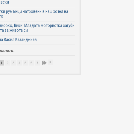
овски
ки румънци натровени в наш хотел на
то
високо, Вики: Младата мотористка загуби
та за живота си
на Васил Казанджиев
татии:
К
1
2
3
4
5
6
7
8
9
10