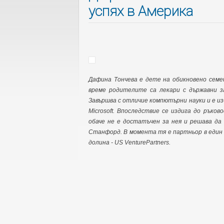
успях в Америка
Дафина Тончева е дете на обикновено семей
време родителите са лекари с държавни з
Завършва с отличие компютърни науки и е и
Microsoft. Впоследствие се издига до ръко
обаче не е достатъчен за нея и решава да
Станфорд. В момента тя е партньор в един
долина - US VenturePartners.