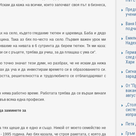
път Е
скам да кажа на всички, които започват своя път в бизнеса,
Предл
учени
Ваня 
подч
ах на село, където гледахме тютюн и царевица. Баба и дядо
Емили
цина. Така аз бях по-често на село. Първия важен урок ми
Надеж
ивахме на нивата в 6 сутринта да берем тютюн. Тя ми каза:
Герма
 си с ръцете, трябва да учиш, за да плащаш с ума си“.
след 
Хари
о точно значат тези думи, но разбрах, че не искам да нижа
ах да уча и да инвестирам времето си в образованието си.
Сигна
тостта, решителността и трудолюбието се отблагодаряват с
зарад
От "П
вакан
ен няма работно време. Работата трябва да се върши винаги
авгус
 във всяка една професия.
„Стол
систе
да заминете за
изпр
Петя 
 за тях щеше да е едно и също. Никой от моето семейство не
Гръм 
1995 година. Ако бях казала, че строя ракетата, с която да