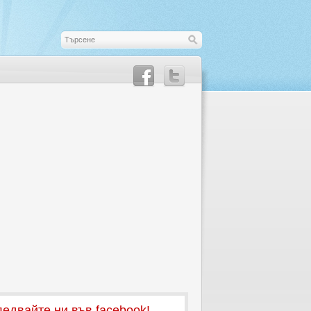
едвайте ни във facebook!