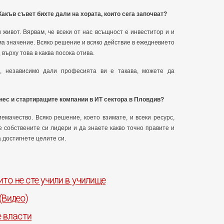
Какъв съвет бихте дали на хората, които сега започват?
 живот. Вярвам, че всеки от нас всъщност е инвеститор и и
ма значение. Всяко решение и всяко действие в ежедневието
върху това в каква посока отива.
ч, независимо дали професията ви е такава, можете да
знес и стартиращите компании в ИТ сектора в Пловдив?
емачество. Всяко решение, което взимате, и всеки ресурс,
е собствените си лидери и да знаете какво точно правите и
 достигнете целите си.
ито не сте учили в училище
(Видео)
е власти