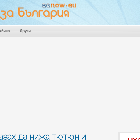
жбина
Други
азах да нижа тютюн и
Посл