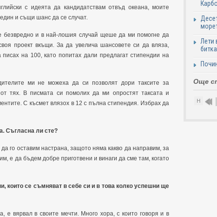
Карб
нглийски с идеята да кандидатствам отвъд океана, моите
един и същи шанс да се случат.
Десет
море
 е безвредно и в най-лошия случай щеше да ми помогне да
Лети 
своя проект вкъщи. За да увелича шансовете си да вляза,
битка
а писах на 100, като попитах дали предлагат стипендии на
Почи
Още с
дителите ми не можеха да си позволят дори таксите за
от тях. В писмата си помолих да ми опростят таксата и
Н
ментите. С късмет влязох в 12 с пълна стипендия. Избрах да
а. Съгласна ли сте?
и да го оставим настрана, защото няма какво да направим, за
им, е да бъдем добре приготвени и винаги да сме там, когато
, които се съмняват в себе си и в това колко успешни ще
а, е вярвал в своите мечти. Много хора, с които говоря и в