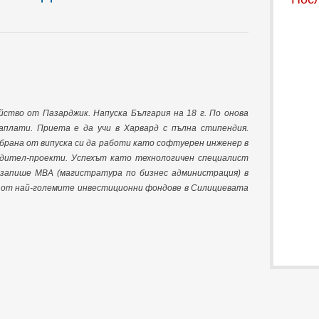
ство от Пазарджик. Напуска България на 18 г. По онова
аплати. Приета е да учи в Харвард с пълна стипендия.
збрана от випуска си да работи като софтуерен инженер в
водител-проекти. Успехът като технологичен специалист
 запише MBA (магистратура по бизнес администрация) в
 от най-големите инвестиционни фондове в Силициевата