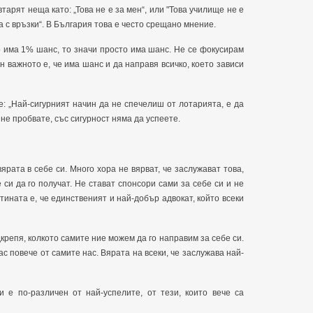
тарят неща като: „Това не е за мен“, или "Това училище не е
ра с връзки“. В България това е често срещано мнение.
ко има 1% шанс, то значи просто има шанс. Не се фокусирам
н важното е, че има шанс и да направя всичко, което зависи
: „Най-сигурният начин да не спечелиш от лотарията, е да
о не пробвате, със сигурност няма да успеете.
ярата в себе си. Много хора не вярват, че заслужават това,
е си да го получат. Не стават спонсори сами за себе си и не
тината е, че единственият и най-добър адвокат, който всеки
дкрепя, колкото самите ние можем да го направим за себе си.
ас повече от самите нас. Вярата на всеки, че заслужава най-
 е по-различен от най-успелите, от тези, които вече са