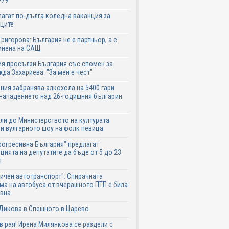
-79
агат по-дълга коледна ваканция за
ците
Григорова: България не е партньор, а е
инена на САЩ
я просълзи България със спомен за
да Захариева: "За мен е чест"
ния забранява алкохола на 5400 гари
нападението над 26-годишния българин
ли до Министерството на културата
и вулгарното шоу на фолк певица
рогресивна България" предлагат
цията на депутатите да бъде от 5 до 23
т
ичен автотранспорт": Спирачната
ма на автобуса от вчерашното ПТП е била
авна
Дикова в Спешното в Царево
в рая! Ирена Милянкова се раздели с