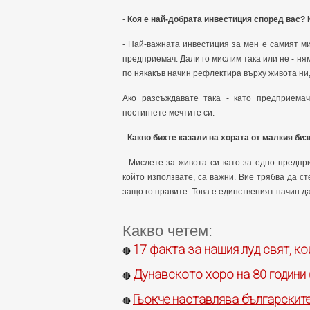
-
Коя е най-добрата инвестиция според вас? 
- Най-важната инвестиция за мен е самият ми
предприемач. Дали го мислим така или не - ня
по някакъв начин рефлектира върху живота ни, 
Ако разсъждавате така - като предприема
постигнете мечтите си.
-
Какво бихте казали на хората от малкия би
- Мислете за живота си като за едно предпри
който използвате, са важни. Вие трябва да ст
защо го правите. Това е единственият начин да
Какво четем:
17 факта за нашия луд свят, ко
🔴
Дунавското хоро на 80 години 
🔴
Гьокче наставлява българскит
🔴