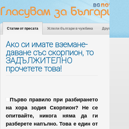
Статии от пресата
Успели българи в чужбина
Други
Ако си имате вземане-
даване със скорпион, то
ЗАДЪЛЖИТЕЛНО
прочетете това!
Първо правило при разбирането
на хора зодия Скорпион? Не се
опитвайте, никога няма да ги
разберете напълно. Това е един от