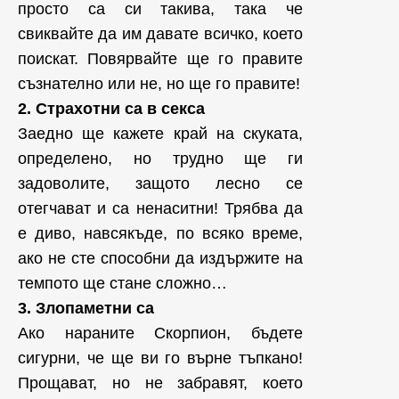
просто са си такива, така че
свиквайте да им давате всичко, което
поискат. Повярвайте ще го правите
съзнателно или не, но ще го правите!
2. Страхотни са в секса
Заедно ще кажете край на скуката,
определено, но трудно ще ги
задоволите, защото лесно се
отегчават и са ненаситни! Трябва да
е диво, навсякъде, по всяко време,
ако не сте способни да издържите на
темпото ще стане сложно…
3. Злопаметни са
Ако нараните Скорпион, бъдете
сигурни, че ще ви го върне тъпкано!
Прощават, но не забравят, което