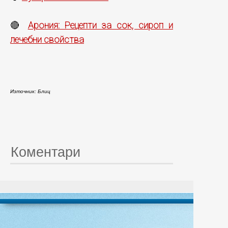
Арония: Рецепти за сок, сироп и
🔴
лечебни свойства
Източник: Блиц
Коментари
© 20