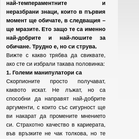
най-темпераментните и
неразбрани знаци, които в първия
момент ще обичате, в следващия –
ще мразите. Ето защо те са именно
най-добрите и най-лошите за
обичане. Трудно е, но си струва.
Вижте с какво трябва да свиквате,
ако сте си избрали такава половинка:
1. Големи манипулатори са
Скорпионите просто получават,
каквото искат. Не лъжат, но са
способни да направят най-добрите
аргументи, с които със сигурност ще
ви накарат да промените мнението
си. Страхотно качество в кариерата,
във връзките не чак толкова, но те