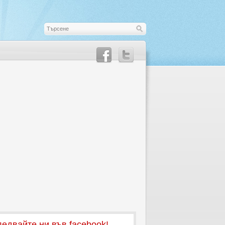
едвайте ни във facebook!