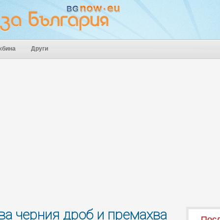
жбина
Други
тва черния дроб и премахва
Посл