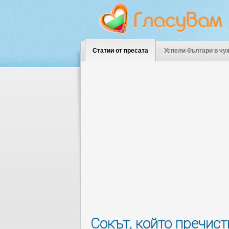
Статии от пресата
Успели българи в чу
Сокът, който пречис