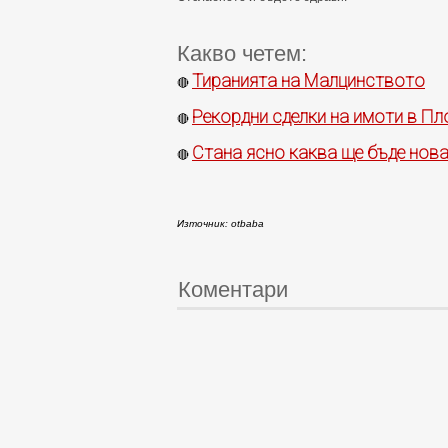
Какво четем:
Тиранията на Малцинството
🔴
Рекордни сделки на имоти в Пл
🔴
Стана ясно каква ще бъде нов
🔴
Източник: otbaba
Коментари