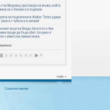
т на Медовец проговори за мъжа, който
жена си с бензин и я подпали
ята на подпалената Файзе: Татко удари
 заля я с тубата и я запали!
еният мъртъв Владо Загатото е бил
ван преди да бъде убит, по-рано е
ял с известна гимнастичка
татии:
К
1
2
3
4
5
6
7
8
9
10
ГОРЕ
Социални мрежи