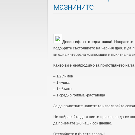
мазнините
Двоен ефект в една чаша!
Направете 
подобрите състоянието на черния дроб и да п
ви една интересна композиция и приятна на вку
Какво ви е необходимо за приготвянето на та
– 1/2 лимон
– 1 чушка
– 1 ябълка
– 1 средно голяма краставица
За да приготвите напитката използвайте сокои
Не забравяйте да я пиете прясна, за да се п
да приемате 2-3 чаши сок дневно.
Отслабнете и бъдете здрави!