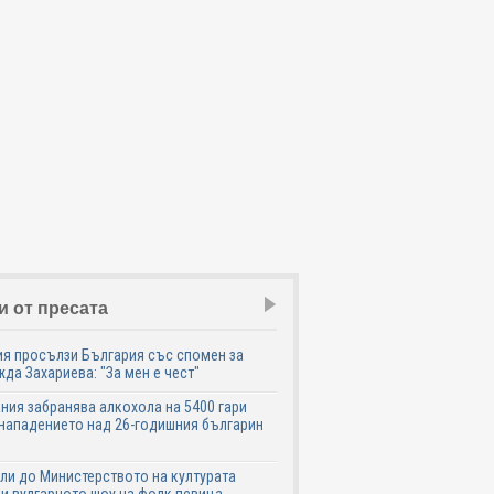
и от пресата
я просълзи България със спомен за
да Захариева: "За мен е чест"
ния забранява алкохола на 5400 гари
нападението над 26-годишния българин
ли до Министерството на културата