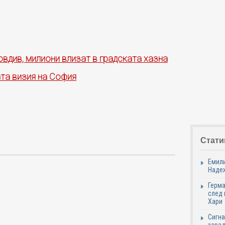
овдив, милиони влизат в градската хазна
ата визия на София
Стати
Емили
Надеж
Герма
след 
Хари
Сигна