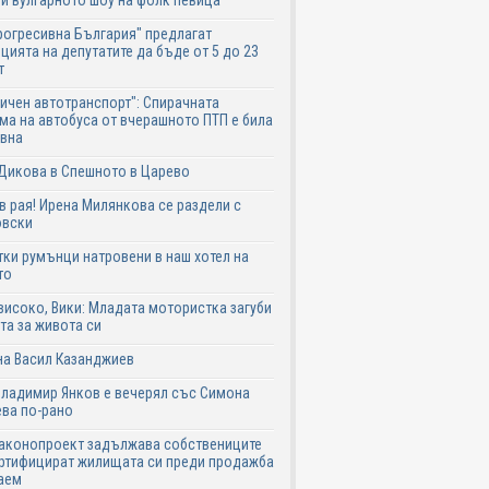
и вулгарното шоу на фолк певица
рогресивна България" предлагат
цията на депутатите да бъде от 5 до 23
т
ичен автотранспорт": Спирачната
ма на автобуса от вчерашното ПТП е била
авна
Дикова в Спешното в Царево
в рая! Ирена Милянкова се раздели с
овски
ки румънци натровени в наш хотел на
то
високо, Вики: Младата мотористка загуби
та за живота си
на Васил Казанджиев
Владимир Янков е вечерял със Симона
ва по-рано
законопроект задължава собствениците
ртифицират жилищата си преди продажба
аем