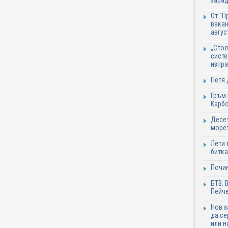
зарад
От "П
вакан
авгус
„Стол
систе
изпр
Петя 
Гръм 
Карб
Десет
море
Лети 
битка
Почи
БТВ: 
Пейче
Нов 
да се
или н