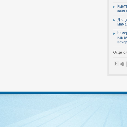
Кметъ
заля 
Дъщер
мама,
Намер
измъч
вечер
Още с
Н