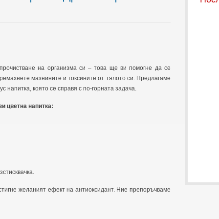
прочистване на организма си – това ще ви помогне да се
ремахнете мазнините и токсините от тялото си. Предлагаме
с напитка, която се справя с по-горната задача.
зи цветна напитка:
зстисквачка.
остигне желаният ефект на антиоксидант. Ние препоръчваме