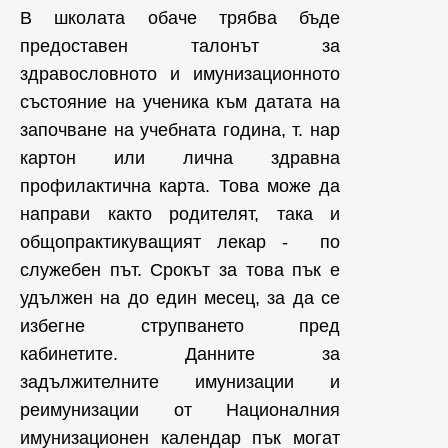
В школата обаче трябва бъде
предоставен талонът за
здравословното и имунизационното
състояние на ученика към датата на
започване на учебната година, т. нар
картон или лична здравна
профилактична карта. Това може да
направи както родителят, така и
общопрактикуващият лекар - по
служебен път. Срокът за това пък е
удължен на до един месец, за да се
избегне струпването пред
кабинетите. Данните за
задължителните имунизации и
реимунизации от Националния
имунизационен календар пък могат