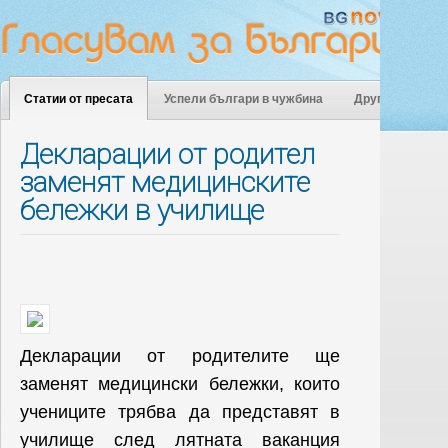
Статии от пресата
Успели българи в чужбина
Други
Декларации от родител
заменят медицинските
бележки в училище
Декларации от родителите ще
заменят медицински бележки, които
учениците трябва да представят в
училище след лятната ваканция