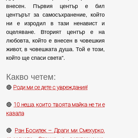
внесен. Първия център е бил
центърът за самосъхранение, който
ни е изродил в тази ненавист и
оцеляване. Вторият център е на
любовта, който е внесен в човешкия
живот, в човешката душа. Той е този,
който ще спаси света”.
Какво четем:
Роди ми се дете с увреждания!
🔴
10 неща, които твоята майка не ти е
🔴
казала
Ран Босилек – Драги ми Смехурко,
🔴