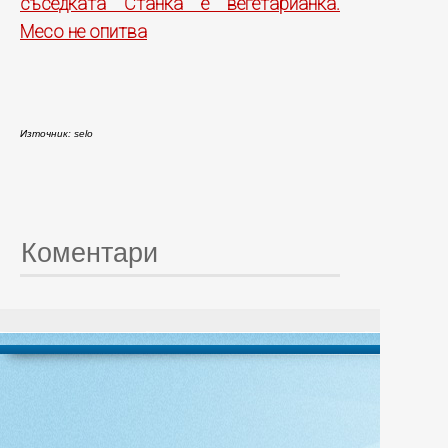
съседката Станка е вегетарианка.
Месо не опитва
Източник: selo
Коментари
© 20