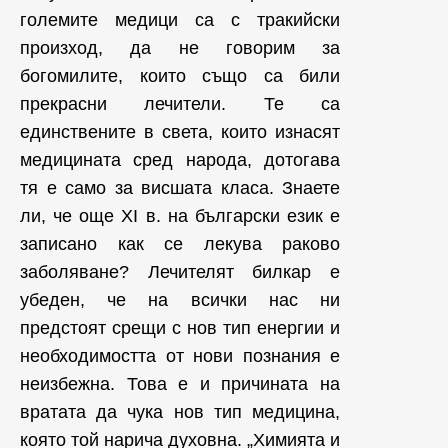
големите медици са с тракийски
произход, да не говорим за
богомилите, които също са били
прекрасни лечители. Те са
единствените в света, които изнасят
медицината сред народа, дотогава
тя е само за висшата класа. Знаете
ли, че още XI в. на български език е
записано как се лекува раково
заболяване? Лечителят билкар е
убеден, че на всички нас ни
предстоят срещи с нов тип енергии и
необходимостта от нови познания е
неизбежна. Това е и причината на
вратата да чука нов тип медицина,
която той нарича духовна. „Химията и