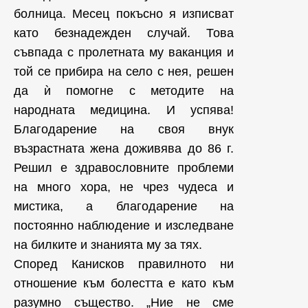
болница. Месец покъсно я изписват
като безнадежден случай. Това
съвпада с пролетната му ваканция и
той се прибира на село с нея, решен
да ѝ помогне с методите на
народната медицина. И успява!
Благодарение на своя внук
възрастната жена доживява до 86 г.
Решил е здравословните проблеми
на много хора, не чрез чудеса и
мистика, а благодарение на
постоянно наблюдение и изследване
на билките и знанията му за тях.
Според Канисков правилното ни
отношение към болестта е като към
разумно същество. „Ние не сме