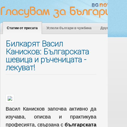
Статии от пресата
Успели българи в чужбина
Други
Билкарят Васил
Канисков: Българската
шевица и ръченицата -
лекуват!
Васил Канисков започва активно да
изучава, описва и практикува
професията, свързана с
българската