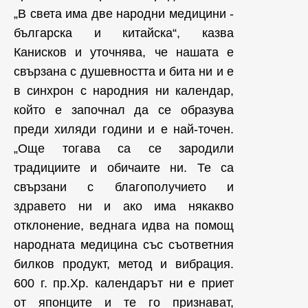
„В света има две народни медицини -
българска и китайска“, казва
Канисков и уточнява, че нашата е
свързана с душевността и бита ни и е
в синхрон с народния ни календар,
който е започнал да се образува
преди хиляди години и е най-точен.
„Още тогава са се зародили
традициите и обичаите ни. Те са
свързани с благополучието и
здравето ни и ако има някакво
отклонение, веднага идва на помощ
народната медицина със съответния
билков продукт, метод и вибрация.
600 г. пр.Хр. календарът ни е приет
от японците и те го признават,