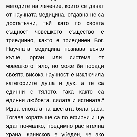
методите на лечение, които се дават
от научната медицина, отдавна не са
достатъчни, тъй като по своята
същност човешкото същество е
триединно, както е триединен Бог.
Научната медицина познава всяко
кътче, орган или система от
човешкото тяло, но може би поради
своята висока научност е изключила
категориите душа и дух, а те са
единни с тялото, така както са
единни любовта, силата и истината.“
Идва епохата на шестата бяла раса.
Тогава хората ще са по-ефирни и ще
ядат по-малко, предимно растителна
храна. Канисков е убеден, че ако