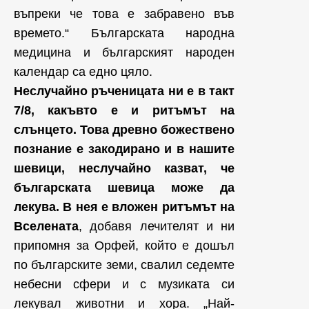
въпреки че това е забравено във
времето.“ Българската народна
медицина и българският народен
календар са едно цяло.
Неслучайно ръченицата ни е в такт
7/8, какъвто е и ритъмът на
слънцето. Това древно божествено
познание е закодирано и в нашите
шевици, неслучайно казват, че
българската шевица може да
лекува. В нея е вложен ритъмът на
Вселената
, добавя лечителят и ни
припомня за Орфей, който е дошъл
по българските земи, свалил седемте
небесни сфери и с музиката си
лекувал животни и хора. „Най-