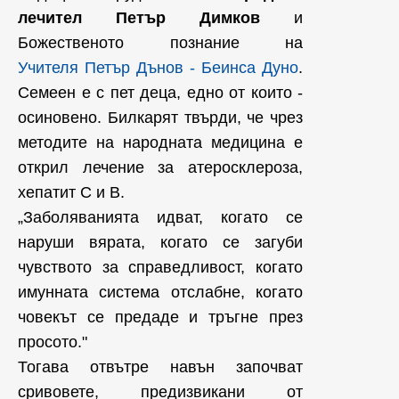
лечител Петър Димков
и
Божественото познание на
Учителя Петър Дънов - Беинса Дуно
.
Семеен е с пет деца, едно от които -
осиновено. Билкарят твърди, че чрез
методите на народната медицина е
открил лечение за атеросклероза,
хепатит С и В.
„Заболяванията идват, когато се
наруши вярата, когато се загуби
чувството за справедливост, когато
имунната система отслабне, когато
човекът се предаде и тръгне през
просото."
Тогава отвътре навън започват
сривовете, предизвикани от