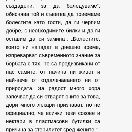
създадени, за да боледуваме“,
обяснява той и съветва да приемаме
болестите като гости, да ги черпим
добре, с необходимите билки и да ги
оставим да си заминат. „Болестите,
които ни нападат в днешно време,
изпреварват съвременното знание за
борбата с тях. Те са предизвикани от
нас самите, от начина ни живот и
най-вече от отдалечаването ни от
природата. За радост много хора
започват да си отварят очите за това,
дори много лекари признават, но не
официално, че всички тези сокове и
нектари в пластмасови бутилки са
причина за стерилитет сред жените.“