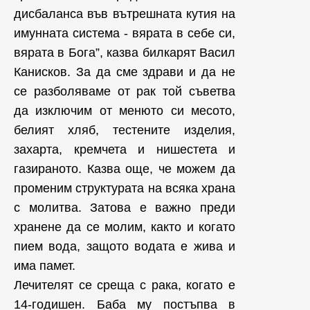
дисбаланса във вътрешната кутия на
имунната система - вярата в себе си,
вярата в Бога”, казва билкарят Васил
Канисков. За да сме здрави и да не
се разболяваме от рак той съветва
да изключим от менюто си месото,
белият хляб, тестените изделия,
захарта, кремчета и нишестета и
газираното. Казва още, че можем да
променим структурата на всяка храна
с молитва. Затова е важно преди
хранене да се молим, както и когато
пием вода, защото водата е жива и
има памет.
Лечителят се среща с рака, когато е
14-годишен. Баба му постъпва в