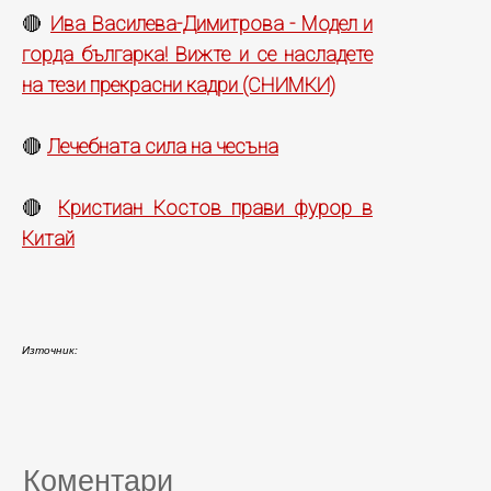
Ива Василева-Димитрова - Модел и
🔴
горда българка! Вижте и се насладете
на тези прекрасни кадри (СНИМКИ)
Лечебната сила на чесъна
🔴
Кристиан Костов прави фурор в
🔴
Китай
Източник:
Коментари