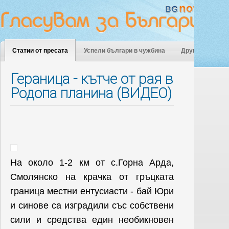
Статии от пресата
Успели българи в чужбина
Други
Гераница - кътче от рая в
Родопа планина (ВИДЕО)
На около 1-2 км от с.Горна Арда,
Смолянско на крачка от гръцката
граница местни ентусиасти - бай Юри
и синове са изградили със собствени
сили и средства един необикновен