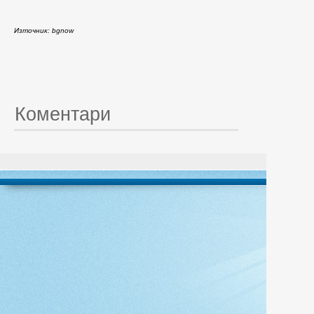
Източник: bgnow
Коментари
© 20