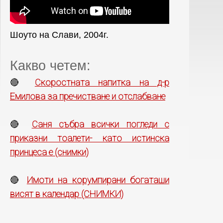
Шоуто на Слави, 2004г.
Какво четем:
Скоростната напитка на д-р
🔴
Емилова за пречистване и отслабване
Саня събра всички погледи с
🔴
приказни тоалети- като истинска
принцеса е (снимки)
Имоти на корумпирани богаташи
🔴
висят в календар (СНИМКИ)