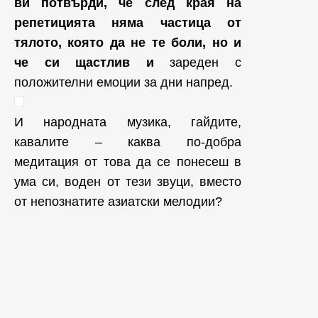
ви потвърди, че след края на
репетицията няма частица от
тялото, която да не те боли, но и
че си щастлив и
зареден с
положителни емоции за дни напред.
И народната музика, гайдите,
кавалите – каква по-добра
медитация от това да се понесеш в
ума си, воден от тези звуци, вместо
от непознатите азиатски мелодии?