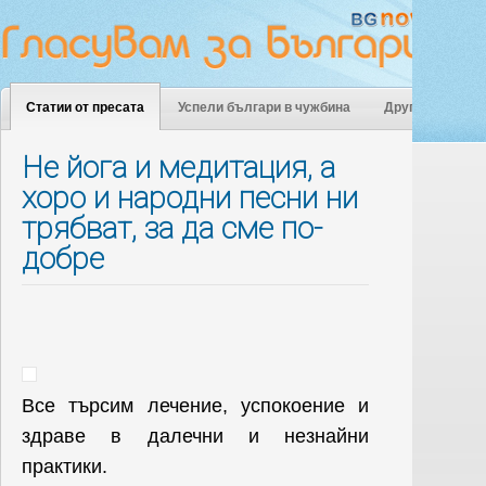
Статии от пресата
Успели българи в чужбина
Други
Не йога и медитация, а
хоро и народни песни ни
трябват, за да сме по-
добре
Все търсим лечение, успокоение и
здраве в далечни и незнайни
практики.