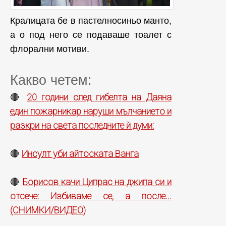
Кралицата бе в пастелносиньо манто,
а о под него се подаваше тоалет с
флорални мотиви.
Какво четем:
20 години след гибелта на Даяна
🔴
един пожарникар наруши мълчанието и
разкри на света последните ѝ думи:
Инсулт уби айтоската Ванга
🔴
Борисов качи Ципрас на джипа си и
🔴
отсече: Избиваме се, а после...
(СНИМКИ/ВИДЕО)