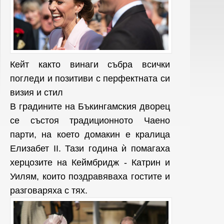
Кейт както винаги събра всички
погледи и позитиви с перфектната си
визия и стил
В градините на Бъкингамския дворец
се състоя традиционното Чаено
парти, на което домакин е кралица
Елизабет II. Тази година ѝ помагаха
херцозите на Кеймбридж - Катрин и
Уилям, които поздравяваха гостите и
разговаряха с тях.