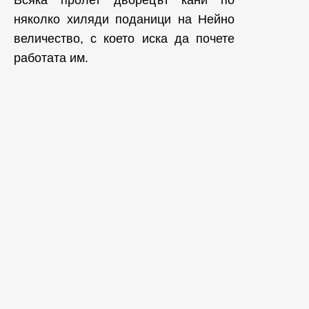
Всяка пролет дворецът кани по
няколко хиляди поданици на Нейно
величество, с което иска да почете
работата им.