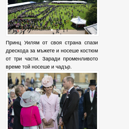
Принц Уилям от своя страна спази
дрескода за мъжете и носеше костюм
от три части. Заради променливото
време той носеше и чадър.