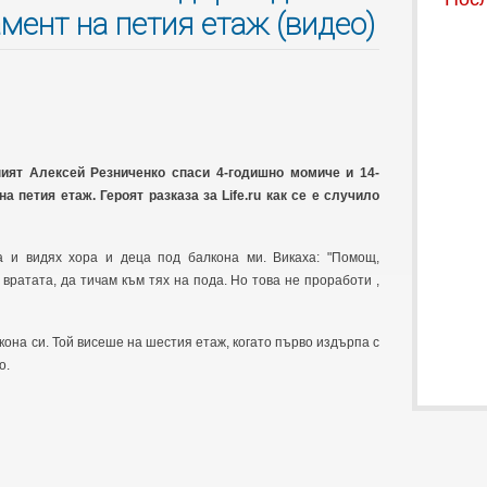
мент на петия етаж (видео)
ният Алексей Резниченко спаси 4-годишно момиче и 14-
а петия етаж. Героят разказа за Life.ru как се е случило
а и видях хора и деца под балкона ми. Викаха: "Помощ,
вратата, да тичам към тях на пода. Но това не проработи ,
она си. Той висеше на шестия етаж, когато първо издърпа с
о.