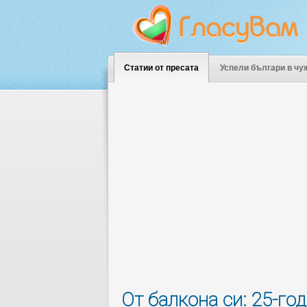
Статии от пресата
Успели българи в чу
От балкона си: 25-г