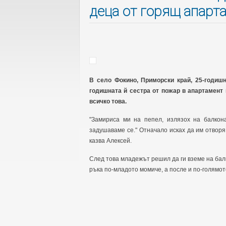
деца от горящ апарта
В село Фокино, Приморски край, 25-годиш
годишната й сестра от пожар в апартамент н
всичко това.
"Замириса ми на пепел, излязох на балкон
задушаваме се." Отначало исках да им отворя 
казва Алексей.
След това младежът решил да ги вземе на балк
ръка по-младото момиче, а после и по-голямот