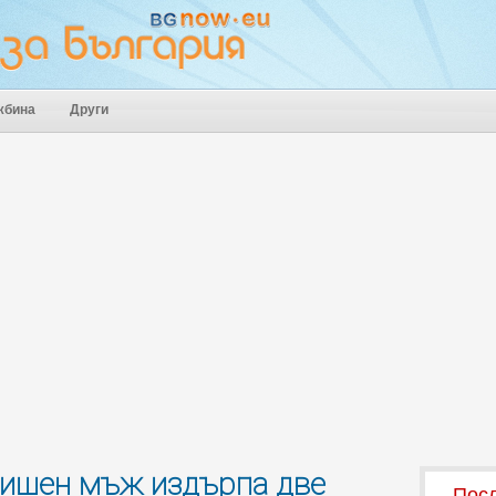
жбина
Други
одишен мъж издърпа две
Посл