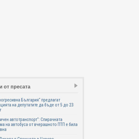
и от пресата
рогресивна България" предлагат
цията на депутатите да бъде от 5 до 23
т
ичен автотранспорт": Спирачната
ма на автобуса от вчерашното ПТП е била
авна