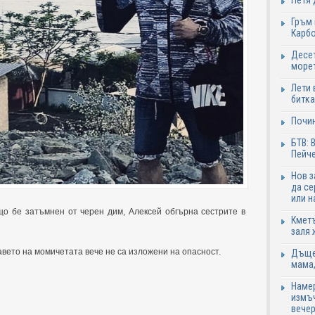
Петя 
Гръм 
Карб
Десет
море
Лети 
битка
Почи
БТВ: 
Пейче
Нов 
да се
или н
що бе затъмнен от черен дим, Алексей обгърна сестрите в
Кметъ
заля 
вето на момичетата вече не са изложени на опасност.
Дъщер
мама,
Намер
измъч
вечер