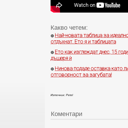
Какво четем:
Най-новата таблица за идеално
🔴
отдъхнат. Ето я и таблицата
Ето как изглеждат днес, 15 год
🔴
дъщеря ѝ
Нинова подаде оставка като ли
🔴
отговорност за загубата!
Източник: Petel
Коментари