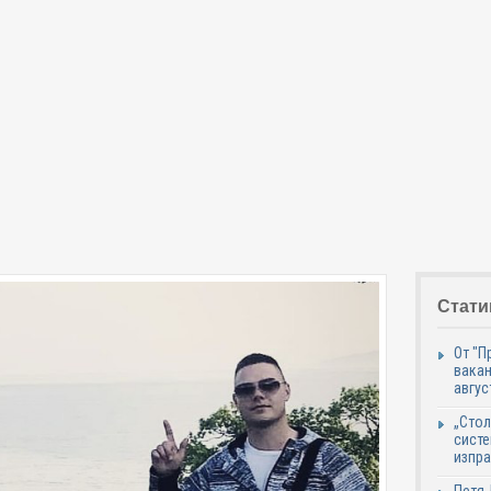
Стати
От "П
вакан
авгус
„Стол
систе
изпр