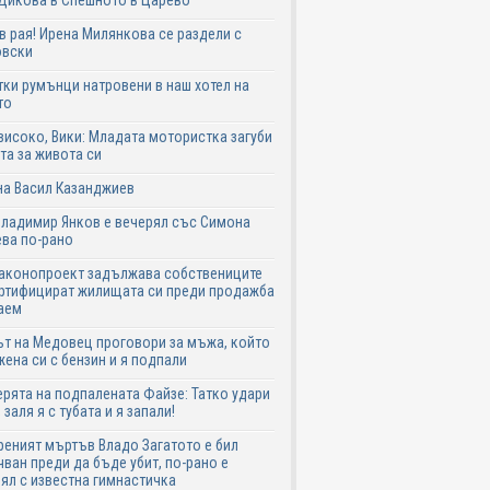
Дикова в Спешното в Царево
в рая! Ирена Милянкова се раздели с
овски
ки румънци натровени в наш хотел на
то
високо, Вики: Младата мотористка загуби
та за живота си
на Васил Казанджиев
Владимир Янков е вечерял със Симона
ва по-рано
законопроект задължава собствениците
ртифицират жилищата си преди продажба
аем
т на Медовец проговори за мъжа, който
жена си с бензин и я подпали
ята на подпалената Файзе: Татко удари
 заля я с тубата и я запали!
еният мъртъв Владо Загатото е бил
ван преди да бъде убит, по-рано е
ял с известна гимнастичка