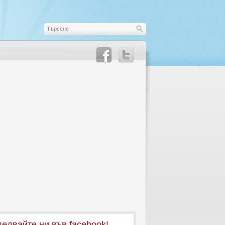
едвайте ни във facebook!