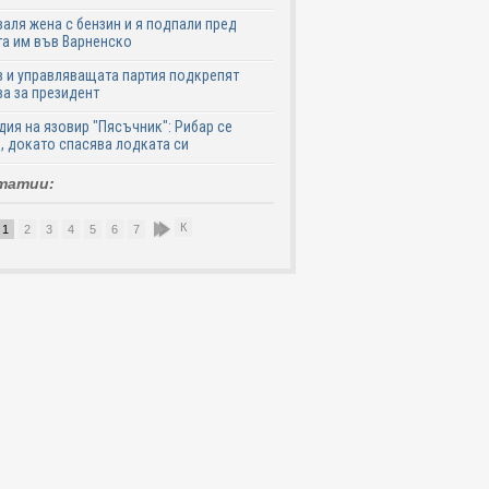
аля жена с бензин и я подпали пред
а им във Варненско
 и управляващата партия подкрепят
а за президент
дия на язовир "Пясъчник": Рибар се
, докато спасява лодката си
татии:
К
1
2
3
4
5
6
7
8
9
10