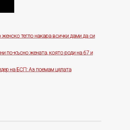
 женско тегло накара всички дами да си
ини по-късно жената, която роди на 67 и
дер на БСП: Аз поемам цялата