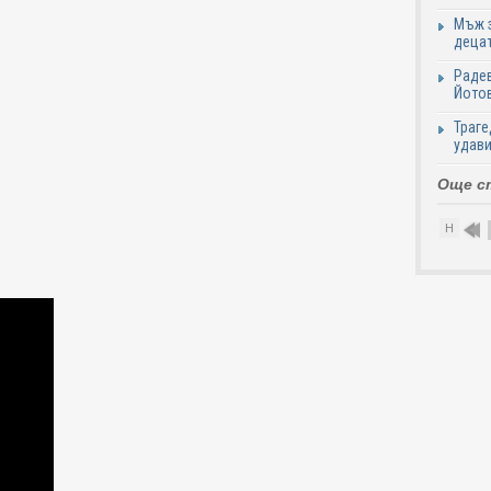
Мъж з
децат
Радев
Йотов
Траге
удави
Още с
Н