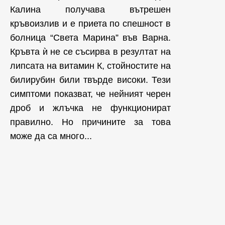
Калина получава вътрешен
кръвоизлив и е приета по спешност в
болница “Света Марина” във Варна.
Кръвта ѝ не се съсирва в резултат на
липсата на витамин К, стойностите на
билирубин били твърде високи. Тези
симптоми показват, че нейният черен
дроб и жлъчка не функционират
правилно. Но причините за това
може да са много...