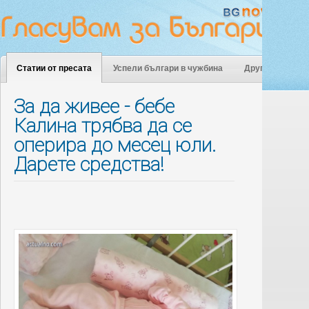
Статии от пресата
Успели българи в чужбина
Други
За да живее - бебе
Калина трябва да се
оперира до месец юли.
Дарете средства!