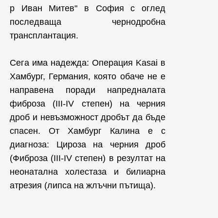
р Иван Митев" в София с оглед
последваща чернодробна
трансплантация.
Сега има надежда: Операция Kasai в
Хамбург, Германия, която обаче не е
направена поради напредналата
фиброза (III-IV степен) на черния
дроб и невъзможност дробът да бъде
спасен. От Хамбург Калина е с
диагноза: Цироза на черния дроб
(Фиброза (III-IV степен) в резултат на
неонатална холестаза и билиарна
атрезия (липса на жлъчни пътища).