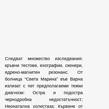
Следват множество изследвания:
кръвни тестове, ехографии, скенери,
ядрено-магнитен резонанс. От
болница “Света Марина” във Варна
излизат с пет предполагаеми тежки
диагнози: Остра и подостра
чернодробна недостатъчност;
Неонатална холестаза; Кървене от