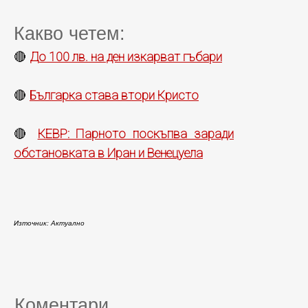
Какво четем:
До 100 лв. на ден изкарват гъбари
🔴
Българка става втори Кристо
🔴
КЕВР: Парното поскъпва заради
🔴
обстановката в Иран и Венецуела
Източник: Актуално
Коментари