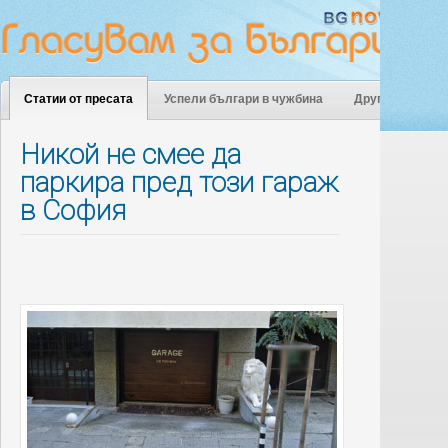
Статии от пресата
Успели българи в чужбина
Други
Никой не смее да
паркира пред този гараж
в София