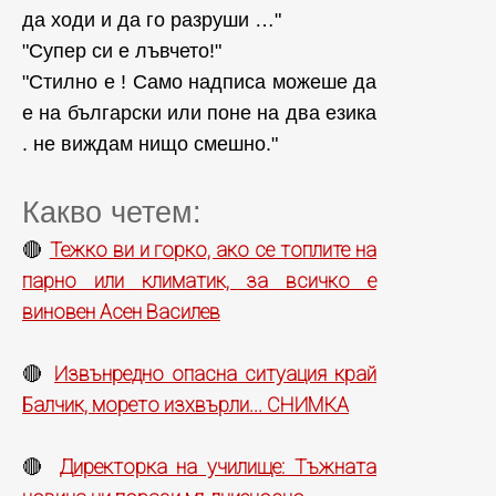
да ходи и да го разруши …"
"Супер си е лъвчето!"
"Стилно е ! Само надписа можеше да
е на български или поне на два езика
. не виждам нищо смешно."
Какво четем:
Тежко ви и горко, ако се топлите на
🔴
парно или климатик, за всичко е
виновен Асен Василев
Извънредно опасна ситуация край
🔴
Балчик, морето изхвърли... СНИМКА
Директорка на училище: Тъжната
🔴