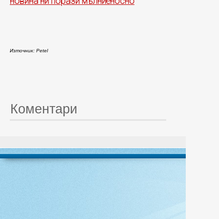
новина ни порази мълниеносно
Източник: Petel
Коментари
© 20