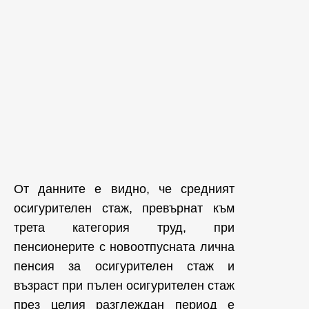
От данните е видно, че средният
осигурителен стаж, превърнат към
трета категория труд, при
пенсионерите с новоотпусната лична
пенсия за осигурителен стаж и
възраст при пълен осигурителен стаж
през целия разглеждан период е