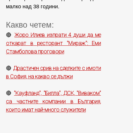
малко над 38 години.
Какво четем:
Жоро Илиев изпрати 4 души да ме
🔴
откарат в ресторант "Мираж": Еми
Стамболова проговори
Драстичен срив на сделките с имоти
🔴
в София, на какво се дължи
"Кауфланд", "Билла", ДСК, "Виваком"
🔴
са частните компании в България,
които имат най-много служители