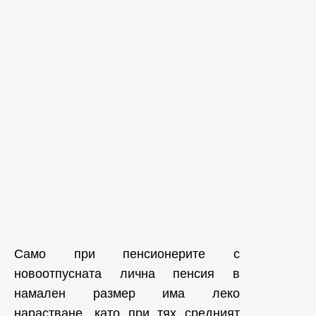
Само при пенсионерите с
новоотпусната лична пенсия в
намален размер има леко
нарастване, като при тях средният