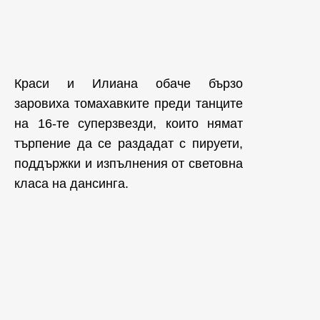
Краси и Илиана обаче бързо
заровиха томахавките преди танците
на 16-те суперзвезди, които нямат
търпение да се раздадат с пируети,
поддържки и изпълнения от световна
класа на дансинга.