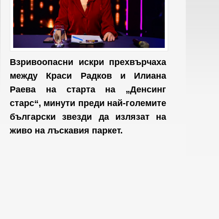
Взривоопасни искри прехвърчаха
между Краси Радков и Илиана
Раева на старта на „Денсинг
старс“, минути преди най-големите
български звезди да излязат на
живо на лъскавия паркет.