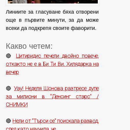
Линиите за гласуване бяха отворени
още в първите минути, за да може
всеки да подкрепя своите фаворити.
Какво четем:
Цитиридис печели двойно повече,
🔴
откакто не е в Би Ти Ви. Хилядарка на
вечер
Уау! Неделя Щонова разтресе дупе
🔴
за милиони в "Денсинг старс" /
СНИМКИ
Нели от "Търси се" поискала развод,
🔴
след като научила, че...