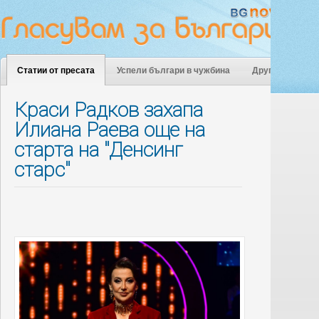
Статии от пресата
Успели българи в чужбина
Други
Краси Радков захапа
Илиана Раева още на
старта на "Денсинг
старс"