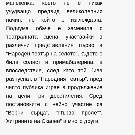
манекенка, което не е никак
учудващо предвид великолепния
начин, по който е изглеждала.
Подиума обаче е заменила с
театралната сцена, участвайки в
различни представления първо в
“Народен театър на селото”, където е
била солист и примабалерина, а
впоследствие, след като той бива
разпуснат, в “Народния театър”, пред
чиято публика играе в продължение
на цели три десетилетия. Сред
постановките с нейно участие са
“Верни сърца”, “Първа пролет”,
Хитрините на Скапен” и много други.