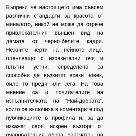
Въпреки че настоящето има съвсем
различни стандарти за красота от
миналото, никой не може да отрече
привлекателния външен вид на
дамата от черно-белите кадри.
Нежните черти на нейното лице,
пленяващо с изразителни очи и
плътни устни, определено са
способни да възхитят всеки човек,
било то преди или сега. На това
мнение са и почитателите на
изпълнителката на “Най-добрата”,
които се включиха в коментарите под
публикациите в профила и, за да
изкажат своя искрен възторг от
очарователния образ, запечатан на