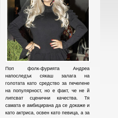
Поп фолк-фурията
Андреа
напоследък сякаш залага на
голотата като средство за печелене
на популярност, но е факт, че не й
липсват сценични качества. Тя
самата е амбицирана да се докаже и
като актриса, освен като певица, а за