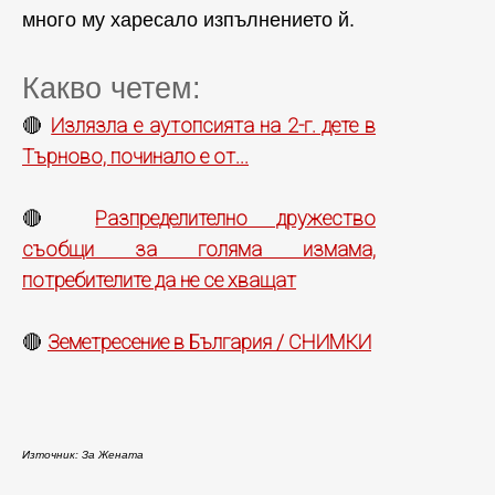
много му харесало изпълнението й.
Какво четем:
Излязла е аутопсията на 2-г. дете в
🔴
Търново, починало е от...
Разпределително дружество
🔴
съобщи за голяма измама,
потребителите да не се хващат
Земетресение в България / СНИМКИ
🔴
Източник: За Жената