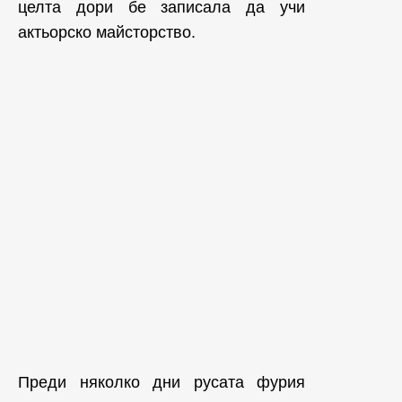
целта дори бе записала да учи
актьорско майсторство.
Преди няколко дни русата фурия