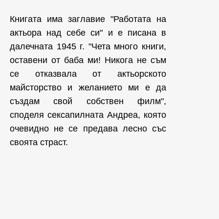
Книгата има заглавие "Работата на
актьора над себе си" и е писана в
далечната 1945 г. "Чета много книги,
оставени от баба ми! Никога не съм
се отказвала от актьорското
майсторство и желанието ми е да
създам свой собствен филм",
споделя сексапилната Андреа, която
очевидно не се предава лесно със
своята страст.