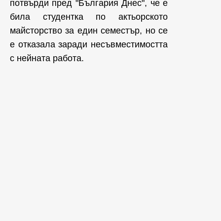
потвърди пред "България Днес", че е
била студентка по актьорското
майсторство за един семестър, но се
е отказала заради несъвместимостта
с нейната работа.