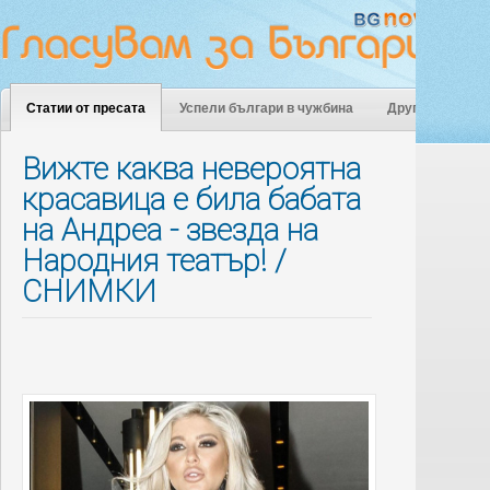
Статии от пресата
Успели българи в чужбина
Други
Вижте каква невероятна
красавица е била бабата
на Андреа - звезда на
Народния театър! /
СНИМКИ