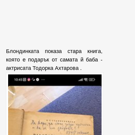
Блондинката показа стара книга,
която е подарък от самата й
баба -
актрисата
Тодорка Ахтарова .