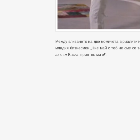
Между влизането на две момичета в риалитито
младия бизнесмен.„Ние май с теб не сме се з
аз съм Васка, приятно ми е!“.