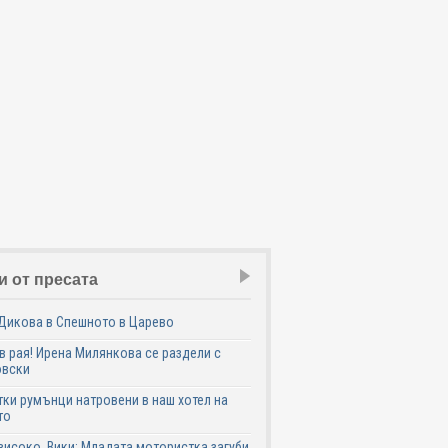
и от пресата
Дикова в Спешното в Царево
в рая! Ирена Милянкова се раздели с
овски
ки румънци натровени в наш хотел на
то
високо, Вики: Младата мотористка загуби