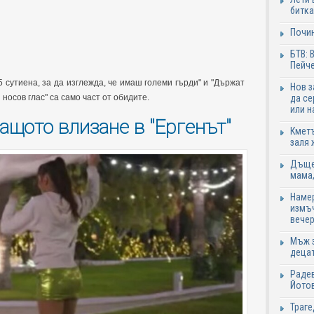
битка
Почи
БТВ: 
Пейче
5 сутиена, за да изглежда, че имаш големи гърди" и "Държат
Нов 
 носов глас" са само част от обидите.
да се
или н
ащото влизане в "Ергенът"
Кметъ
заля 
Дъщер
мама,
Намер
измъч
вечер
Мъж з
децат
Радев
Йотов
Траге