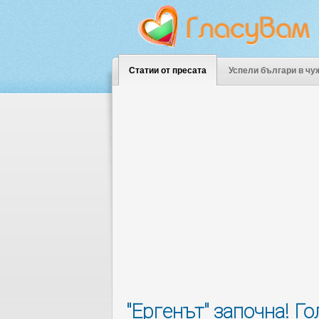
Статии от пресата
Успели българи в чу
"Ергенът" започна! Г