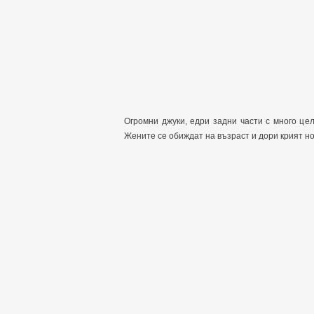
Огромни джуки, едри задни части с много цел
Жените се обиждат на възраст и дори крият н