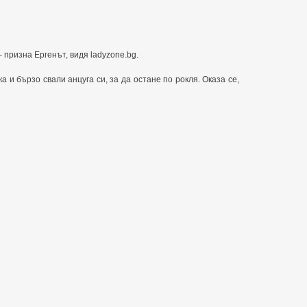
– призна Ергенът, видя ladyzone.bg.
ка и бързо свали анцуга си, за да остане по рокля. Оказа се,