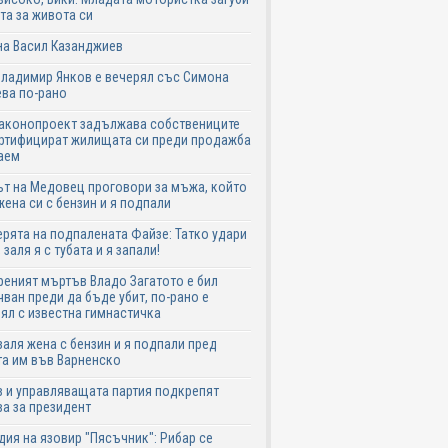
та за живота си
на Васил Казанджиев
Владимир Янков е вечерял със Симона
ва по-рано
законопроект задължава собствениците
ртифицират жилищата си преди продажба
аем
т на Медовец проговори за мъжа, който
жена си с бензин и я подпали
ята на подпалената Файзе: Татко удари
 заля я с тубата и я запали!
еният мъртъв Владо Загатото е бил
ван преди да бъде убит, по-рано е
ял с известна гимнастичка
аля жена с бензин и я подпали пред
а им във Варненско
 и управляващата партия подкрепят
а за президент
дия на язовир "Пясъчник": Рибар се