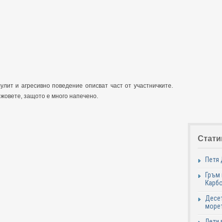
улит и агресивно поведение описват част от участничките.
ожовете, защото е много напечено.
Стати
Петя 
Гръм 
Карб
Десет
море
Лети 