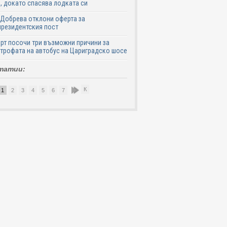
, докато спасява лодката си
Добрева отклони оферта за
резидентския пост
рт посочи три възможни причини за
трофата на автобус на Цариградско шосе
татии:
К
1
2
3
4
5
6
7
8
9
10