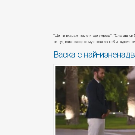
"Ще ти вкарам токче и ще умреш", "Слагаш си 
те тук, само защото му е жал за теб и гадния ти
Васка с най-изненадв