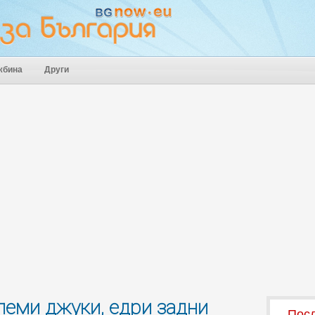
жбина
Други
олеми джуки, едри задни
Посл