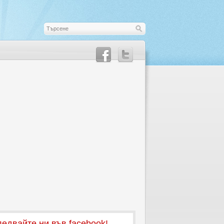
едвайте ни във facebook!