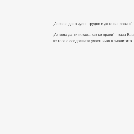
„Лесно е да го чуеш, трудно е да го направиш“ 
„Аз мога да ти покажа как се прави“ – каза Вас
че това е следващата участничка в риалитито.