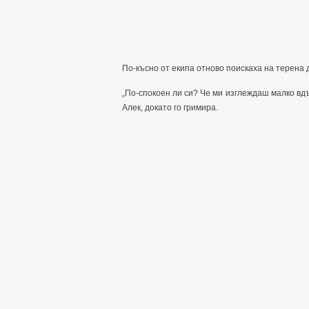
По-късно от екипа отново поискаха на терена 
„По-спокоен ли си? Че ми изглеждаш малко вдър
Алек, докато го гримира.