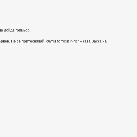
да дойде гримьор.
вен. Не се притеснявай, счупи го този гипс“ – каза Васка на