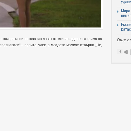
удави
Мира 
вицеп
Експе
катас
 камерата ни показа как човек от екипа подновява грима на
Още с
апознавали“ – попита Алек, а младото момиче отвърна „Не,
Н