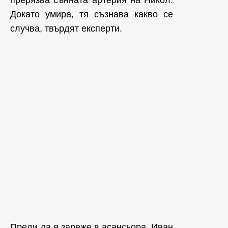
прерязва сънната артерия на Никол.
Докато умира, тя съзнава какво се
случва, твърдят експерти.
Преди да я зареже в асансьора, Иван