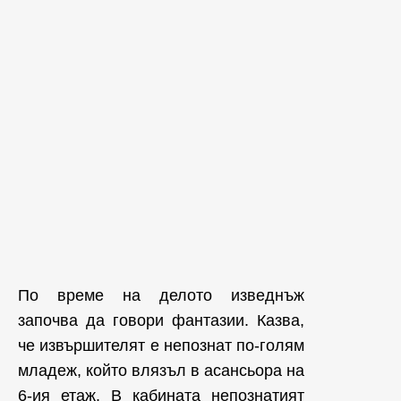
По време на делото изведнъж
започва да говори фантазии. Казва,
че извършителят е непознат по-голям
младеж, който влязъл в асансьора на
6-ия етаж. В кабината непознатият