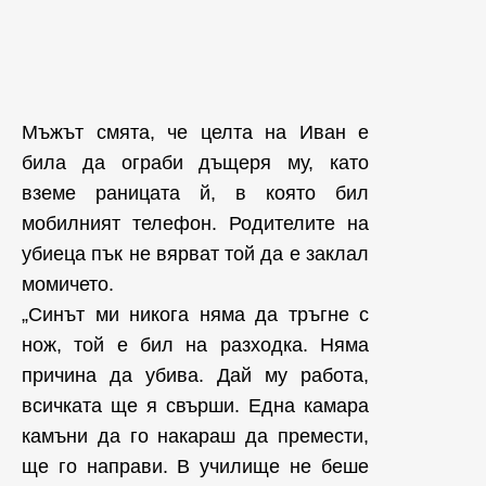
Мъжът смята, че целта на Иван е
била да ограби дъщеря му, като
вземе раницата й, в която бил
мобилният телефон. Родителите на
убиеца пък не вярват той да е заклал
момичето.
„Синът ми никога няма да тръгне с
нож, той е бил на разходка. Няма
причина да убива. Дай му работа,
всичката ще я свърши. Една камара
камъни да го накараш да премести,
ще го направи. В училище не беше