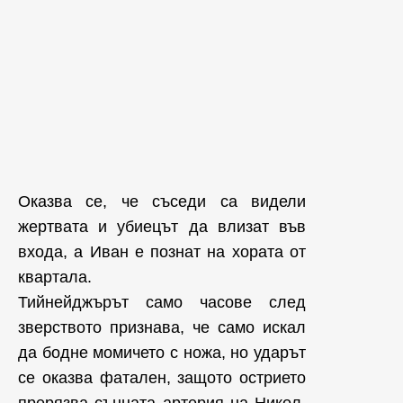
Оказва се, че съседи са видели
жертвата и убиецът да влизат във
входа, а Иван е познат на хората от
квартала.
Тийнейджърът само часове след
зверството признава, че само искал
да бодне момичето с ножа, но ударът
се оказва фатален, защото острието