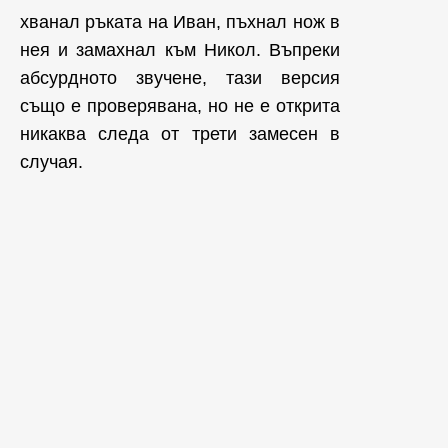
хванал ръката на Иван, пъхнал нож в
нея и замахнал към Никол. Въпреки
абсурдното звучене, тази версия
също е проверявана, но не е открита
никаква следа от трети замесен в
случая.