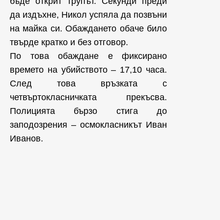
бъде открит трупът. Секунди преди
да издъхне, Никол успяла да позвъни
на майка си. Обаждането обаче било
твърде кратко и без отговор.
По това обаждане е фиксирано
времето на убийството – 17,10 часа.
След това връзката с
четвъртокласничката прекъсва.
Полицията бързо стига до
заподозрения – осмокласникът Иван
Иванов.