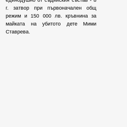
единодушно от съдийския състав - 8
г. затвор при първоначален общ
режим и 150 000 лв. кръвнина за
майката на убитото дете Мими
Ставрева.