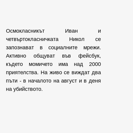
Осмокласникът Иван и
четвъртокласничката Никол се
запознават в социалните мрежи.
Активно общуват във фейсбук,
където момичето има над 2000
приятелства. На живо се виждат два
пъти - в началото на август и в деня
на убийството.