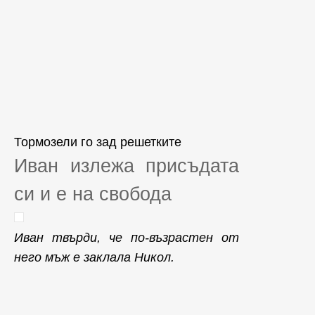
Тормозели го зад решетките
Иван излежа присъдата
си и е на свобода
Иван твърди, че по-възрастен от
него мъж е заклала Никол.