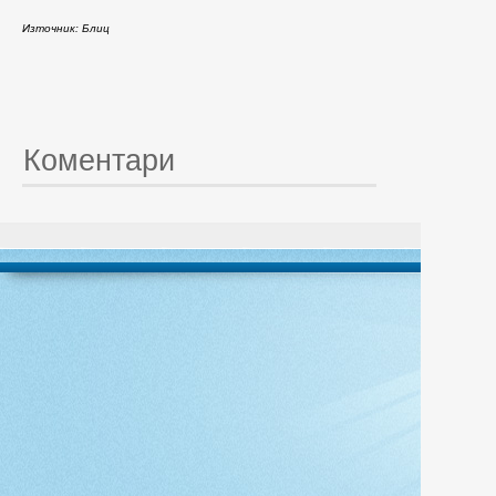
Източник: Блиц
Коментари
© 20