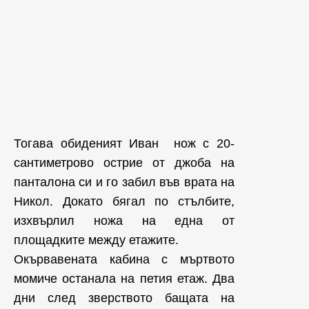
Тогава обиденият Иван нож с 20-
сантиметрово острие от джоба на
панталона си и го забил във врата на
Никол. Докато бягал по стълбите,
изхвърлил ножа на една от
площадките между етажите.
Окървавената кабина с мъртвото
момиче останала на петия етаж. Два
дни след зверството бащата на