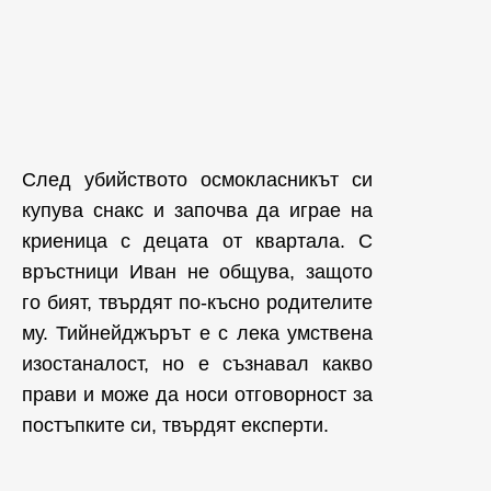
След убийството осмокласникът си
купува снакс и започва да играе на
криеница с децата от квартала. С
връстници Иван не общува, защото
го бият, твърдят по-късно родителите
му. Тийнейджърът е с лека умствена
изостаналост, но е съзнавал какво
прави и може да носи отговорност за
постъпките си, твърдят експерти.