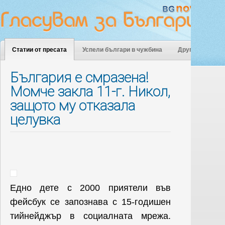
Статии от пресата
Успели българи в чужбина
Други
България е смразена!
Момче закла 11-г. Никол,
защото му отказала
целувка
Едно дете с 2000 приятели във
фейсбук се запознава с 15-годишен
тийнейджър в социалната мрежа.