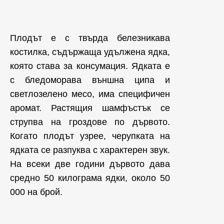
Плодът е с твърда белезникава
костилка, съдържаща удължена ядка,
която става за консумация. Ядката е
с бледоморава външна ципа и
светлозелено месо, има специфичен
аромат. Растящия шамфъстък се
струпва на гроздове по дървото.
Когато плодът узрее, черупката на
ядката се разпуква с характерен звук.
На всеки две години дървото дава
средно 50 килограма ядки, около 50
000 на брой.