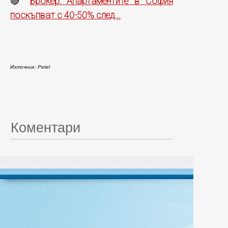
Брокер: Апартаментите в София
🔴
поскъпват с 40-50% след...
Източник: Petel
Коментари
© 20