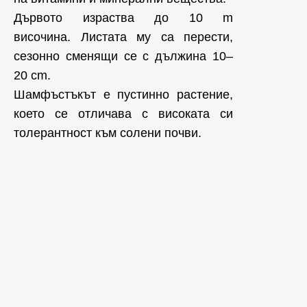
Дървото израства до 10 m
височина. Листата му са перести,
сезонно сменящи се с дължина 10–
20 cm.
Шамфъстъкът е пустинно растение,
което се отличава с високата си
толерантност към солени почви.