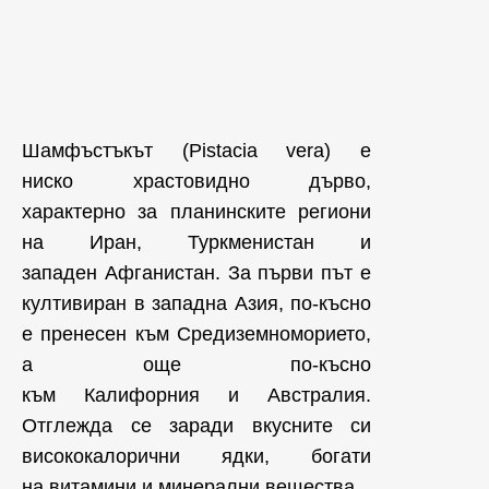
Шамфъстъкът (Pistacia vera) е
ниско храстовидно дърво,
характерно за планинските региони
на Иран, Туркменистан и
западен Афганистан. За първи път е
култивиран в западна Азия, по-късно
е пренесен към Средиземноморието,
а още по-късно
към Калифорния и Австралия.
Отглежда се заради вкусните си
висококалорични ядки, богати
на витамини и минерални вещества.