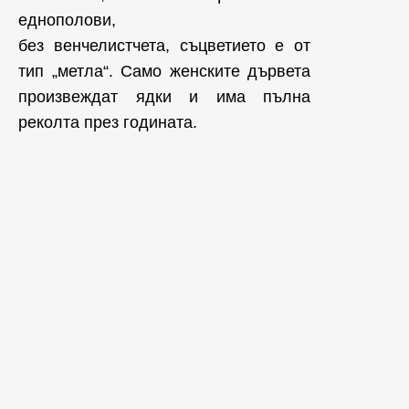
еднополови,
без венчелистчета, съцветието е от
тип „метла“. Само женските дървета
произвеждат ядки и има пълна
реколта през годината.