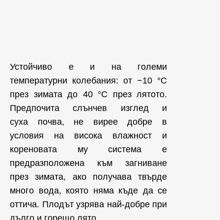
Устойчиво е и на големи
температурни колебания: от −10 °C
през зимата до 40 °C през лятото.
Предпочита слънчев изглед и
суха почва, не вирее добре в
условия на висока влажност и
кореновата му система е
предразположена към загниване
през зимата, ако получава твърде
много вода, която няма къде да се
оттича. Плодът узрява най-добре при
дълго и горещо лято.