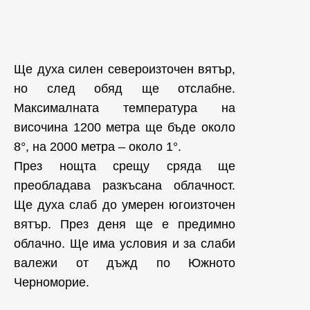
Ще духа силен североизточен вятър,
но след обяд ще отслабне.
Максималната температура на
височина 1200 метра ще бъде около
8°, на 2000 метра – около 1°.
През нощта срещу сряда ще
преобладава разкъсана облачност.
Ще духа слаб до умерен югоизточен
вятър. През деня ще е предимно
облачно. Ще има условия и за слаби
валежи от дъжд по Южното
Черноморие.