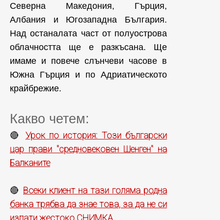
Северна Македония, Гърция,
Албания и Югозападна България.
Над останалата част от полуострова
облачността ще е разкъсана. Ще
имаме и повече слънчеви часове в
Южна Гърция и по Адриатическото
крайбрежие.
Какво четем:
Урок по история: Този български
🔴
цар прави "средновековен Шенген" на
Балканите
Всеки клиент на тази голяма родна
🔴
банка трябва да знае това, за да не си
изпати жестоко СНИМКА