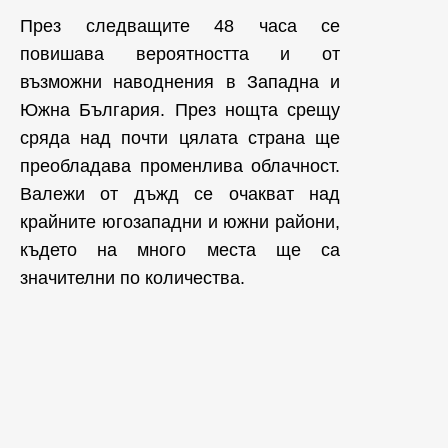
През следващите 48 часа се
повишава вероятността и от
възможни наводнения в Западна и
Южна България. През нощта срещу
сряда над почти цялата страна ще
преобладава променлива облачност.
Валежи от дъжд се очакват над
крайните югозападни и южни райони,
където на много места ще са
значителни по количества.