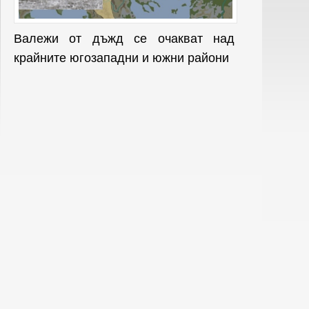
Валежи от дъжд се очакват над
крайните югозападни и южни райони