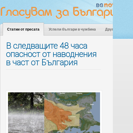
Статии от пресата
Успели българи в чужбина
Други
В следващите 48 часа
опасност от наводнения
в част от България