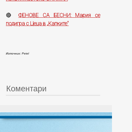
ФЕНОВЕ СА БЕСНИ: Мария се
🔴
подигра с Цеца в „Капките"
Източник: Petel
Коментари
© 20