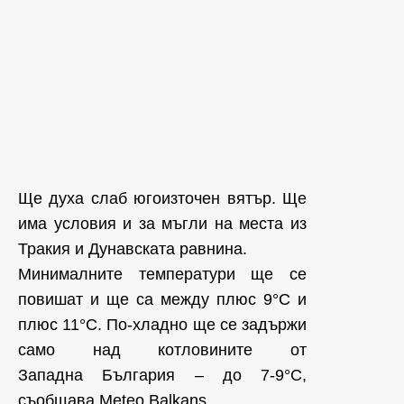
Ще духа слаб югоизточен вятър. Ще
има условия и за мъгли на места из
Тракия и Дунавската равнина.
Минималните температури ще се
повишат и ще са между плюс 9°С и
плюс 11°С. По-хладно ще се задържи
само над котловините от
Западна България – до 7-9°С,
съобщава Meteo Balkans.