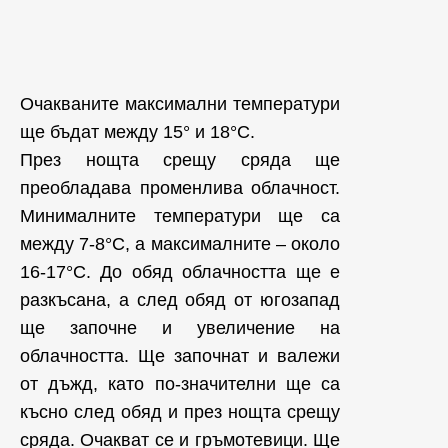
Очакваните максимални температури
ще бъдат между 15° и 18°С.
През нощта срещу сряда ще
преобладава променлива облачност.
Минималните температури ще са
между 7-8°С, а максималните – около
16-17°С. До обяд облачността ще е
разкъсана, а след обяд от югозапад
ще започне и увеличение на
облачността. Ще започнат и валежи
от дъжд, като по-значителни ще са
късно след обяд и през нощта срещу
сряда. Очакват се и гръмотевици. Ще