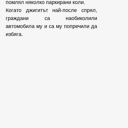
помлял няколко паркирани коли.
Когато джигитът най-после спрял,
граждани са наобиколили
автомобила му и са му попречили да
избяга.