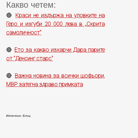
Какво четем:
Краси не издържа на уловките на
🔴
Геро и изгуби 20 000 лева в „Скрита
самоличност"
Ето за какво изхарчи Дара парите
🔴
от "Денсинг старс"
Важна новина за всички шофьори,
🔴
МВР затегна здраво примката
Източник: Блиц