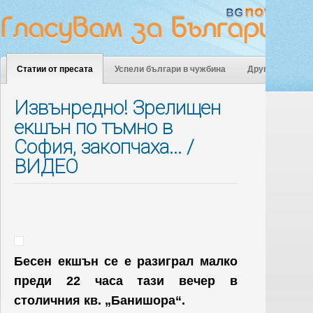
Статии от пресата
Успели българи в чужбина
Други
Извънредно! Зрелищен
екшън по тъмно в
София, закопчаха... /
ВИДЕО
Бесен екшън се е разиграл малко
преди 22 часа тази вечер в
столичния кв. „Банишора“.