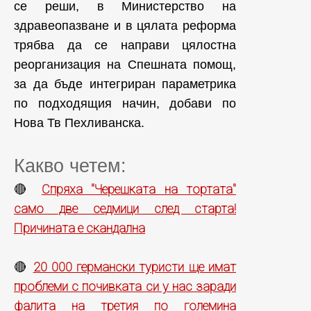
се реши, в Министерство на
здравеопазване и в цялата реформа
трябва да се направи цялостна
реорганизация на Спешната помощ,
за да бъде интегриран параметрика
по подходящия начин, добави по
Нова Тв Пехливанска.
Какво четем:
Спряха "Черешката на тортата"
🔴
само две седмици след старта!
Причината е скандална
20 000 германски туристи ще имат
🔴
проблеми с почивката си у нас заради
фалита на третия по големина