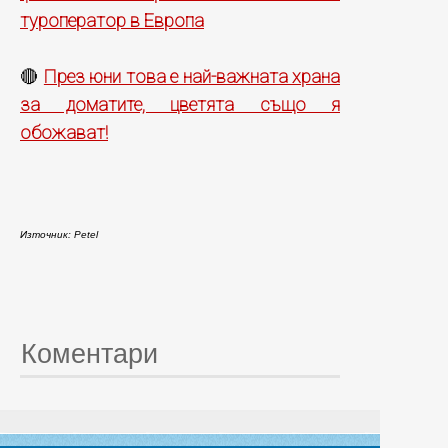
туроператор в Европа
През юни това е най-важната храна
🔴
за доматите, цветята също я
обожават!
Източник: Petel
Коментари