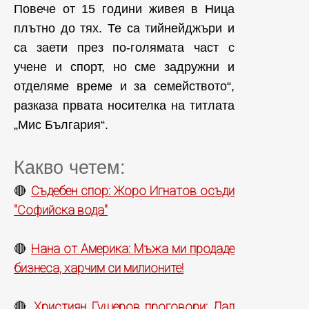
Повече от 15 години живея в Ница
плътно до тях. Те са тийнейджъри и
са заети през по-голямата част с
учене и спорт, но сме задружни и
отделяме време и за семейството“,
разказа првата носителка на титлата
„Мис България“.
Какво четем:
Съдебен спор: Жоро Игнатов осъди
🔴
"Софийска вода"
Нана от Америка: Мъжа ми продаде
🔴
бизнеса, харчим си милионите!
Християн Гущеров проговори: Дал
🔴