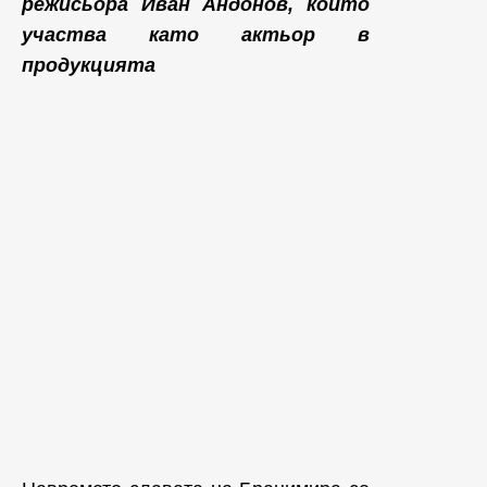
режисьора Иван Андонов, който
участва като актьор в
продукцията