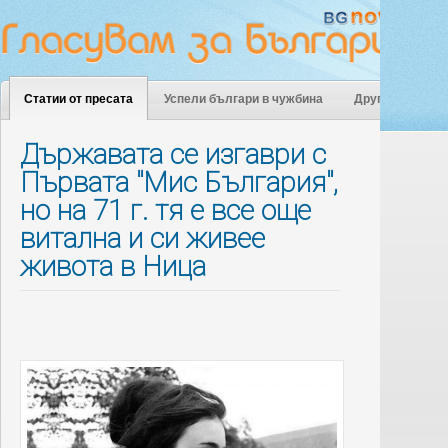
Статии от пресата
Успели българи в чужбина
Други
Държавата се изгаври с
Първата "Мис България",
но на 71 г. тя е все още
витална и си живее
живота в Ница