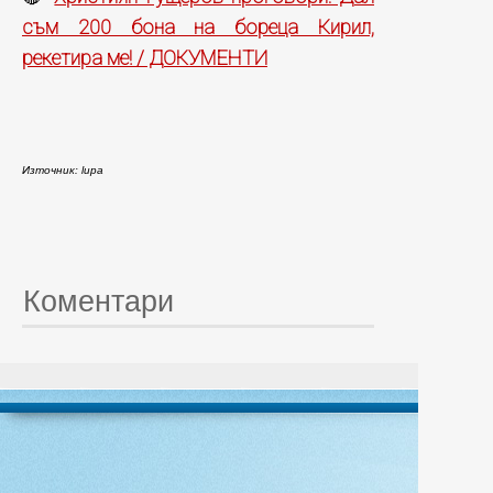
съм 200 бона на бореца Кирил,
рекетира ме! / ДОКУМЕНТИ
Източник: lupa
Коментари
© 20