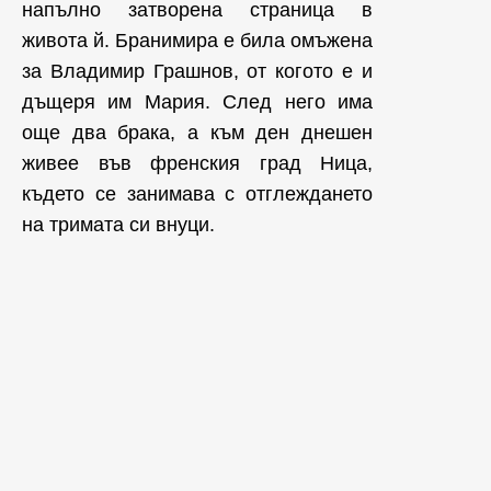
напълно затворена страница в
живота й. Бранимира е била омъжена
за Владимир Грашнов, от когото е и
дъщеря им Мария. След него има
още два брака, а към ден днешен
живее във френския град Ница,
където се занимава с отглеждането
на тримата си внуци.