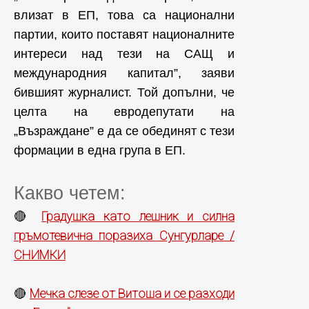
влизат в ЕП, това са национални
партии, които поставят националните
интереси над тези на САЩ и
международния капитал”, заяви
бившият журналист. Той допълни, че
целта на евродепутати на
„Възраждане” е да се обединят с тези
формации в една група в ЕП.
Какво четем:
Градушка като лешник и силна
🔴
гръмотевична поразиха Сунгурларе /
СНИМКИ
Мечка слезе от Витоша и се разходи
🔴