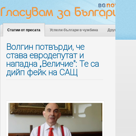
Статии от пресата
Успели българи в чужбина
Други
Волгин потвърди, че
става евродепутат и
нападна „Величие": Те са
дийп фейк на САЩ