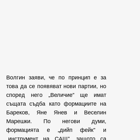
Волгин заяви, че по принцип е за
това да се появяват нови партии, но
според него „Величие” ще имат
същата съдба като формациите на
Бареков, Яне Янев и Веселин
Марешки. По негови думи,
формацията е „дийп фейк” и
„инструмент на САЩ”, защото са