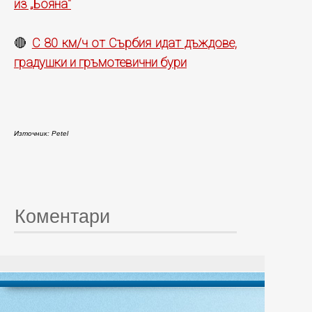
из „Бояна"
С 80 км/ч от Сърбия идат дъждове,
🔴
градушки и гръмотевични бури
Източник: Petel
Коментари
© 20