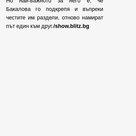
Но най-важното за него е, че
Бакалова го подкрепя и въпреки
честите им раздели, отново намират
път един към друг.
/show.blitz.bg