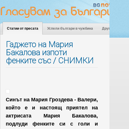
Статии от пресата
Успели българи в чужбина
Други
Гаджето на Мария
Бакалова изпоти
фенките със / СНИМКИ
Синът на Мария Гроздева - Валери,
който е и настоящ приятел на
актрисата Мария Бакалова,
подлуди фенките си с голи и