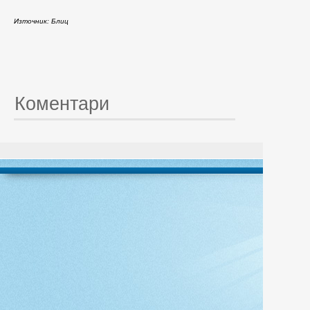
Източник: Блиц
Коментари
© 20