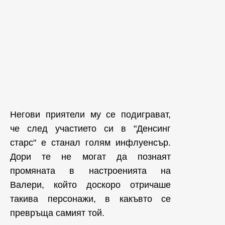
Негови приятели му се подиграват,
че след участието си в "Денсинг
старс" е станал голям инфлуенсър.
Дори те не могат да познаят
промяната в настроенията на
Валери, който доскоро отричаше
такива персонажи, в какъвто се
превръща самият той.