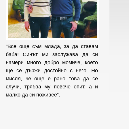
"Все още съм млада, за да ставам
баба! Синът ми заслужава да си
намери много добро момиче, което
ще се държи достойно с него. Но
мисля, че още е рано това да се
случи, трябва му повече опит, а и
малко да си поживее“.