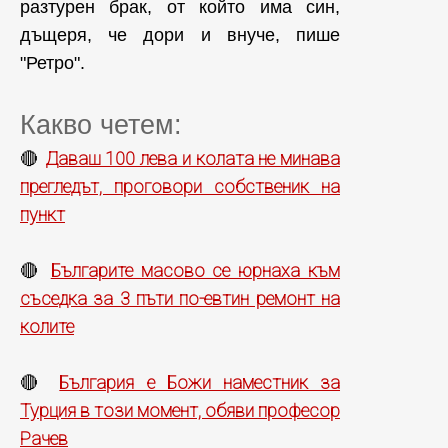
разтурен брак, от който има син,
дъщеря, че дори и внуче, пише
"Ретро".
Какво четем:
Даваш 100 лева и колата не минава
🔴
прегледът, проговори собственик на
пункт
Българите масово се юрнаха към
🔴
съседка за 3 пъти по-евтин ремонт на
колите
България е Божи наместник за
🔴
Турция в този момент, обяви професор
Рачев