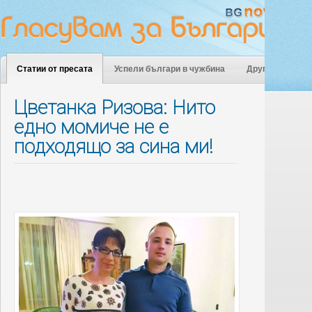
Статии от пресата
Успели българи в чужбина
Други
Цветанка Ризова: Нито
едно момиче не е
подходящо за сина ми!