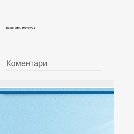
Източник: plovdiv24
Коментари
© 20