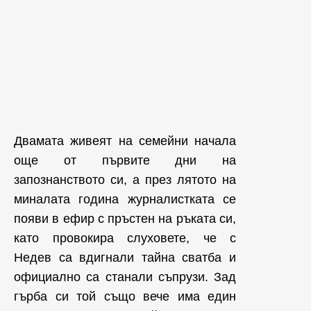
Двамата живеят на семейни начала
още от първите дни на
запознанството си, а през лятото на
миналата година журналистката се
появи в ефир с пръстен на ръката си,
като провокира слуховете, че с
Недев са вдигнали тайна сватба и
официално са станали съпрузи. Зад
гърба си той също вече има един