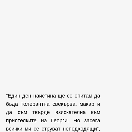
"Един ден наистина ще се опитам да
бъда толерантна свекърва, макар и
да съм твърде взискателна към
приятелките на Георги. Но засега
всички ми се струват неподходящи“,