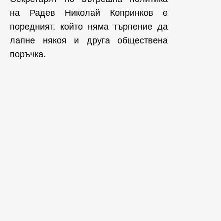
на Радев Николай Копринков е
поредният, който няма търпение да
лапне някоя и друга обществена
поръчка.