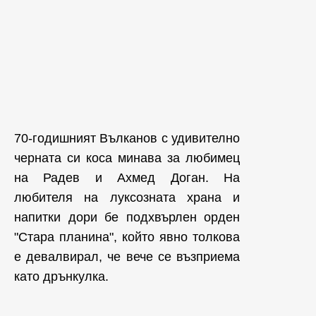
70-годишният Вълканов с удивително
черната си коса минава за любимец
на Радев и Ахмед Доган. На
любителя на луксозната храна и
напитки дори бе подхвърлен орден
"Стара планина", който явно толкова
е девалвирал, че вече се възприема
като дрънкулка.