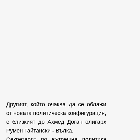
Другият, който очаква да се облажи
от новата политическа конфигурация,
е близкият до Ахмед Доган олигарх
Румен Гайтански - Вълка.
Секретарят по вътрешна политика