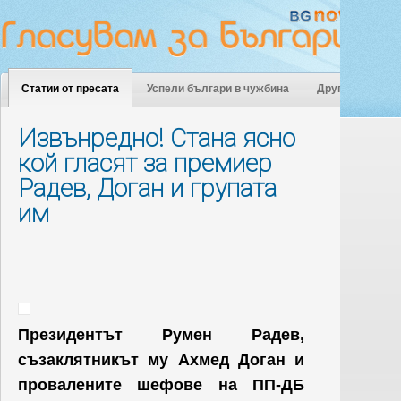
Статии от пресата
Успели българи в чужбина
Други
Извънредно! Стана ясно
кой гласят за премиер
Радев, Доган и групата
им
Президентът Румен Радев,
съзаклятникът му Ахмед Доган и
провалените шефове на ПП-ДБ