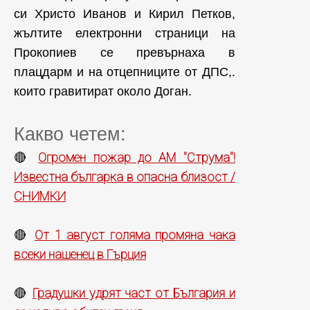
си Христо Иванов и Кирил Петков,
жълтите електронни страници на
Прокопиев се превърнаха в
плацдарм и на отцепниците от ДПС,.
които гравитират около Доган.
Какво четем:
Огромен пожар до АМ "Струма"!
🔴
Известна българка в опасна близост /
СНИМКИ
От 1 август голяма промяна чака
🔴
всеки нашенец в Гърция
Градушки удрят част от България и
🔴