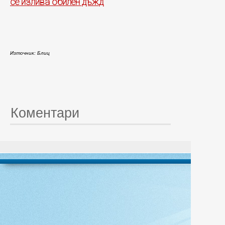
се излива обилен дъжд
Източник: Блиц
Коментари
© 20