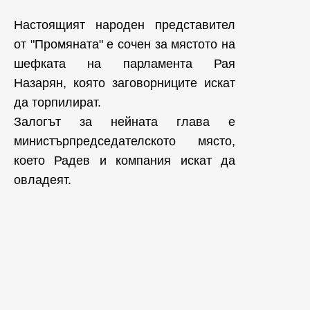
Настоящият народен представител
от "Промяната" е сочен за мястото на
шефката на парламента Рая
Назарян, която заговорниците искат
да торпилират.
Залогът за нейната глава е
министърпредседателското място,
което Радев и компания искат да
овладеят.