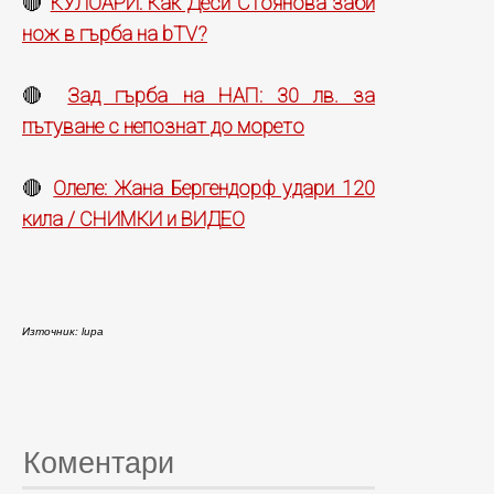
КУЛОАРИ: Как Деси Стоянова заби
🔴
нож в гърба на bTV?
Зад гърба на НАП: 30 лв. за
🔴
пътуване с непознат до морето
Олеле: Жана Бергендорф удари 120
🔴
кила / СНИМКИ и ВИДЕО
Източник: lupa
Коментари