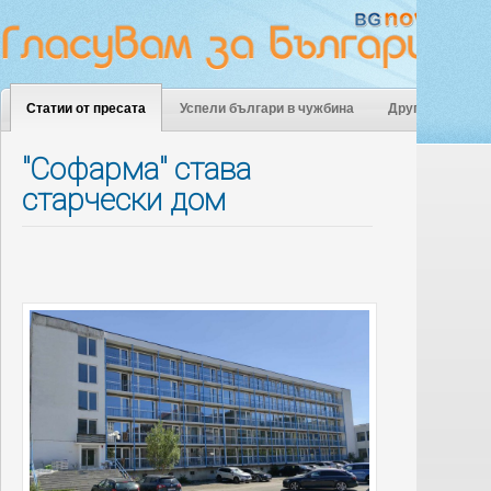
Статии от пресата
Успели българи в чужбина
Други
"Софарма" става
старчески дом