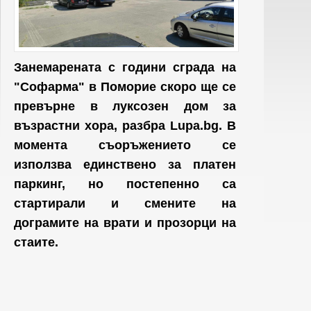
Занемарената с години сграда на
"Софарма" в Поморие скоро ще се
превърне в луксозен дом за
възрастни хора, разбра Lupa.bg. В
момента съоръжението се
използва единствено за платен
паркинг, но постепенно са
стартирали и смените на
дограмите на врати и прозорци на
стаите.