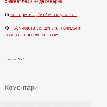
очакват баща им да се върне
България изгуби обичана учителка
🔴
Усмихната лондонска полицайка
🔴
разплака половин България
Източник: Petel
Коментари