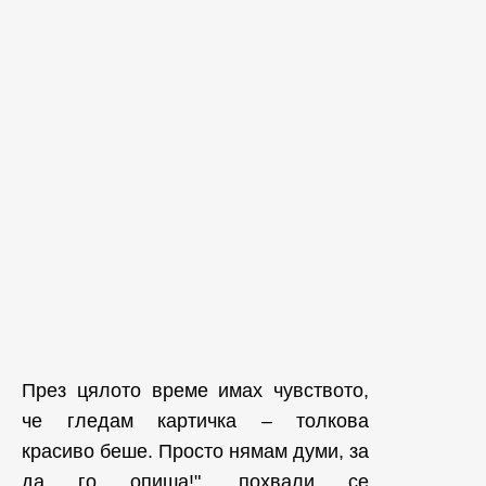
През цялото време имах чувството,
че гледам картичка – толкова
красиво беше. Просто нямам думи, за
да го опиша!", похвали се