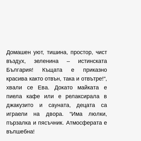
Домашен уют, тишина, простор, чист
въздух, зеленина – истинската
България! Къщата е приказно
красива както отвън, така и отвътре!",
хвали се Ева. Докато майката е
пиела кафе или е релаксирала в
джакузито и сауната, децата са
играели на двора. "Има люлки,
пързалка и пясъчник. Атмосферата е
вълшебна!