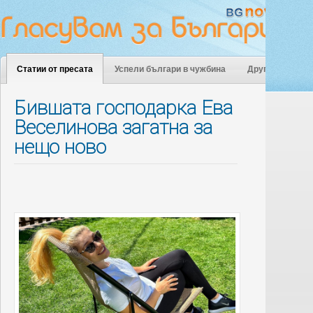
Статии от пресата
Успели българи в чужбина
Други
Бившата господарка Ева
Веселинова загатна за
нещо ново