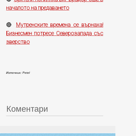
началото на предаването
Мутренските времена се върнаха!
🔴
Бизнесмен потресе Северозапада със
зверство
Източник: Petel
Коментари