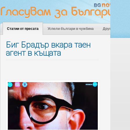
Статии от пресата
Успели българи в чужбина
Други
Биг Брадър вкара таен
агент в къщата