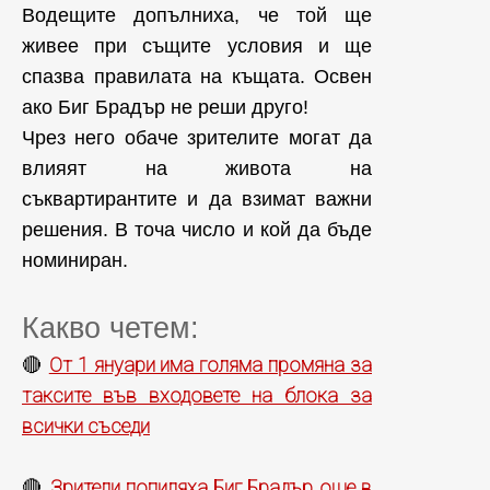
Водещите допълниха, че той ще
живее при същите условия и ще
спазва правилата на къщата. Освен
ако Биг Брадър не реши друго!
Чрез него обаче зрителите могат да
влияят на живота на
съквартирантите и да взимат важни
решения. В точа число и кой да бъде
номиниран.
Какво четем:
От 1 януари има голяма промяна за
🔴
таксите във входовете на блока за
всички съседи
Зрители попиляха Биг Брадър още в
🔴