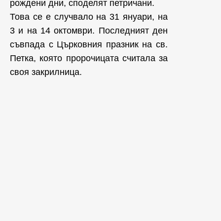
рождени дни, споделят петричани.
Това се е случвало на 31 януари, на
3 и на 14 октомври. Последният ден
съвпада с Църковния празник на св.
Петка, която пророчицата считала за
своя закрилница.