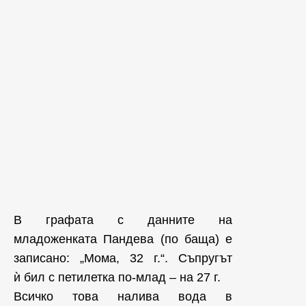
В графата с данните на
младоженката Пандева (по баща) е
записано: „Мома, 32 г.“. Съпругът
ѝ бил с петилетка по-млад – на 27 г.
Всичко това налива вода в