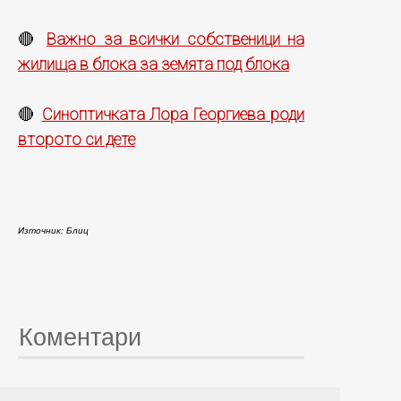
Важно за всички собственици на
🔴
жилища в блока за земята под блока
Синоптичката Лора Георгиева роди
🔴
второто си дете
Източник: Блиц
Коментари