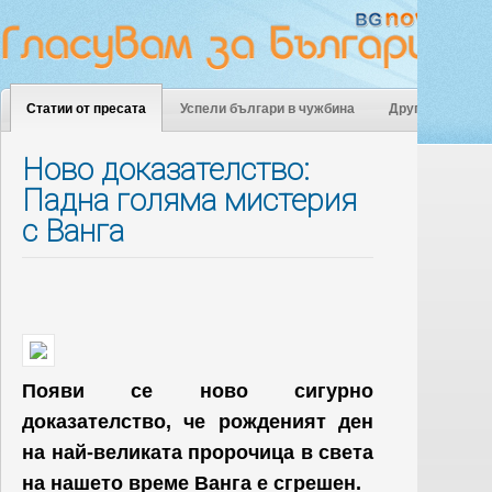
Статии от пресата
Успели българи в чужбина
Други
Ново доказателство:
Падна голяма мистерия
с Ванга
Появи се ново сигурно
доказателство, че рожденият ден
на най-великата пророчица в света
на нашето време Ванга е сгрешен.