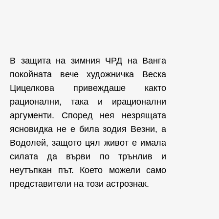
В защита на зимния ЧРД на Ванга
покойната вече художничка Веска
Цицелкова привеждаше както
рационални, така и ирационални
аргументи. Според нея незрящата
ясновидка не е била зодия Везни, а
Водолей, защото цял живот е имала
силата да върви по трънлив и
неутъпкан път. Което можели само
представители на този астрознак.